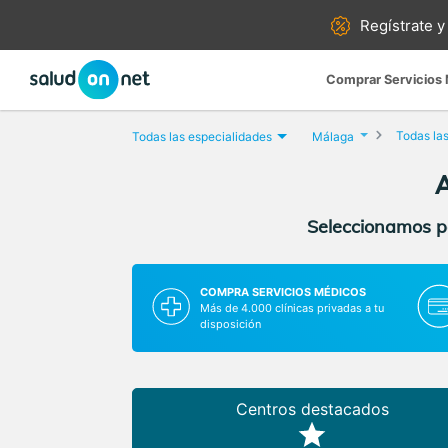
Regístrate y
Comprar Servicios
Todas las
Todas las especialidades
Málaga
A
Seleccionamos pa
COMPRA SERVICIOS MÉDICOS
Más de 4.000 clínicas privadas a tu
disposición
Centros destacados