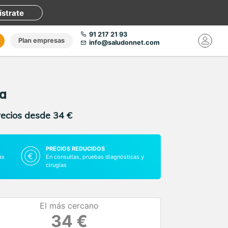
ístrate
91 217 21 93
Plan empresas
info@saludonnet.com
ga
recios desde 34 €
PRECIOS REDUCIDOS
as
En consultas, pruebas diagnósticas y
cirugías
El más cercano
34 €