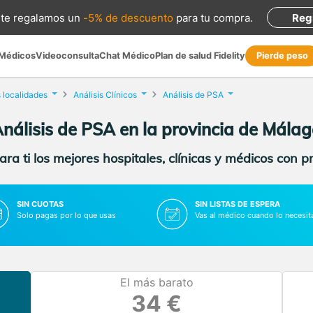
te regalamos
un
-5% de descuento
para tu compra
.
Reg
 Médicos
Videoconsulta
Chat Médico
Plan de salud Fidelity
Pierde peso
 localidades
Análisis Clínicos
Análisis de PSA
nálisis de PSA en la provincia de Mála
ra ti los mejores hospitales, clínicas y médicos con p
SIN CUOTAS
SIN LISTAS DE ESPERA
Solo pagas por lo que usas
Vas al médico cuando lo necesit
El más barato
34 €