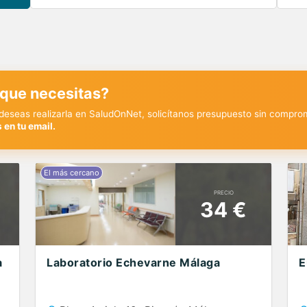
 que necesitas?
y deseas realizarla en SaludOnNet, solicítanos presupuesto sin compro
 en tu email.
PRECIO
34 €
a
Laboratorio Echevarne Málaga
E