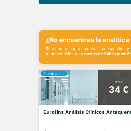
¿No encuentras la analítica
Si te han prescrito una analítica específica 
tu prescripción y en
menos de 24h lo tendrás
PRECIO
34 €
Eurofins Análisis Clínicos Antequer