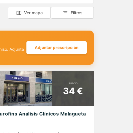
Ver mapa
Filtros
Adjuntar prescripción
miso. Adjunta
PRECIO
34 €
urofins Análisis Clínicos Malagueta