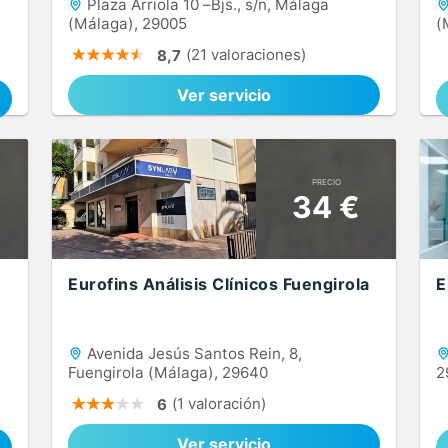
Plaza Arriola 10 –Bjs., s/n, Málaga
(Málaga), 29005
(
(21 valoraciones)
8,7
Ver servicio
PRECIO
34 €
Eurofins Análisis Clínicos Fuengirola
E
Avenida Jesús Santos Rein, 8,
Fuengirola (Málaga), 29640
2
(1 valoración)
6
Ver servicio