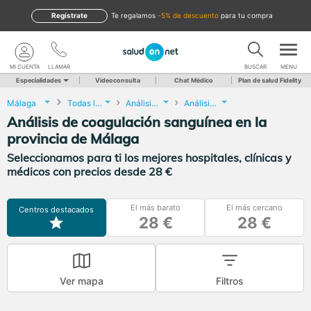
Regístrate
te regalamos
-5% de descuento
para tu compra
MI CUENTA
LLAMAR
BUSCAR
MENU
Especialidades
Videoconsulta
Chat Médico
Plan de salud Fidelity
Málaga
Todas las localidades
Análisis Clínicos
Análisis de coagulación sanguínea
Análisis de coagulación sanguínea en la
provincia de Málaga
Seleccionamos para ti los mejores hospitales, clínicas y
médicos con precios desde 28 €
El más barato
El más cercano
Centros destacados
28 €
28 €
Ver mapa
Filtros