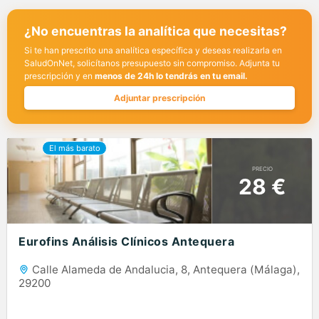
¿No encuentras la analítica que necesitas?
Si te han prescrito una analítica específica y deseas realizarla en
SaludOnNet, solicítanos presupuesto sin compromiso. Adjunta tu
prescripción y en
menos de 24h lo tendrás en tu email.
Adjuntar prescripción
PRECIO
28 €
Eurofins Análisis Clínicos Antequera
Calle Alameda de Andalucia, 8, Antequera (Málaga),
29200