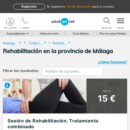
Regístrate
te regalamos
-5% de descuento
para tu compra
MI CUENTA
LLAMAR
BUSCAR
MENU
Especialidades
Videoconsulta
Chat Médico
Plan de salud Fidelity
Málaga
Todas las localidades
Rehabilitación
Rehabilitación en la provincia de Málaga
¿Cómo funciona?
Filtrar los resultados:
PRECIO
15 €
Sesión de Rehabilitación. Tratamiento
combinado