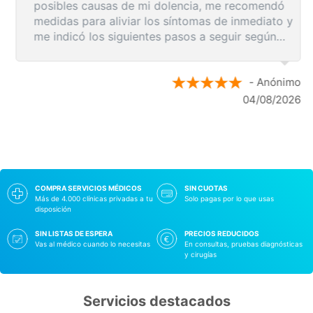
posibles causas de mi dolencia, me recomendó
medidas para aliviar los síntomas de inmediato y
me indicó los siguientes pasos a seguir según
los resultados de la resonancia.
- Anónimo
04/08/2026
COMPRA SERVICIOS MÉDICOS
SIN CUOTAS
Más de 4.000 clínicas privadas a tu
Solo pagas por lo que usas
disposición
SIN LISTAS DE ESPERA
PRECIOS REDUCIDOS
Vas al médico cuando lo necesitas
En consultas, pruebas diagnósticas
y cirugías
Servicios destacados