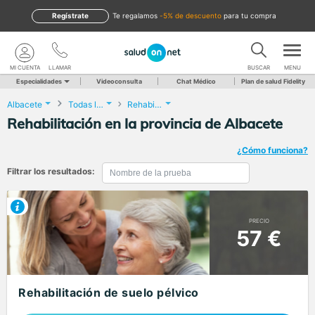
Regístrate
te regalamos
-5% de descuento
para tu compra
MI CUENTA
LLAMAR
BUSCAR
MENU
Especialidades
Videoconsulta
Chat Médico
Plan de salud Fidelity
Albacete
Todas las localidades
Rehabilitación
Rehabilitación en la provincia de Albacete
¿Cómo funciona?
Filtrar los resultados:
PRECIO
57 €
Rehabilitación de suelo pélvico