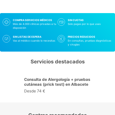
COMPRA SERVICIOS MÉDICOS
SIN CUOTAS
Más de 4.000 clínicas privadas a tu
Solo pagas por lo que usas
disposición
SIN LISTAS DE ESPERA
PRECIOS REDUCIDOS
Vas al médico cuando lo necesitas
En consultas, pruebas diagnósticas
y cirugías
Servicios destacados
as
Consulta de Cardiología en
e
Albacete
Desde 58 €