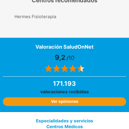
Centros recomendados
Hermes Fisioterapia
Valoración SaludOnNet
9,2
10
/
171.193
valoraciones recibidas
Ver opiniones
Especialidades y servicios
Centros Médicos