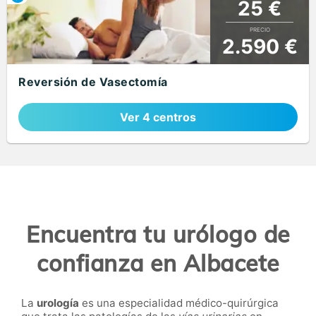
25 €
PRECIO
2.590 €
Reversión de Vasectomía
Ver 4 centros
Encuentra tu urólogo de
confianza en Albacete
La
urología
es una especialidad médico-quirúrgica