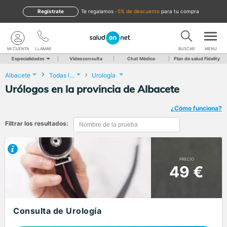
Regístrate
te regalamos
-5% de descuento
para tu compra
MI CUENTA
LLAMAR
BUSCAR
MENU
Especialidades
Videoconsulta
Chat Médico
Plan de salud Fidelity
Albacete
Todas las localidades
Urología
Urólogos en la provincia de Albacete
¿Cómo funciona?
Filtrar los resultados:
PRECIO
49 €
Consulta de Urología