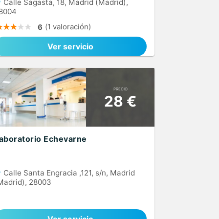
Calle Sagasta, 18, Madrid (Madrid),
8004
(1 valoración)
6
Ver servicio
PRECIO
28 €
aboratorio Echevarne
Calle Santa Engracia ,121, s/n, Madrid
Madrid), 28003