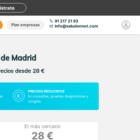
ístrate
91 217 21 93
Plan empresas
info@saludonnet.com
a de Madrid
recios desde 28 €
PRECIOS REDUCIDOS
as
En consultas, pruebas diagnósticas y
cirugías
El más cercano
28 €