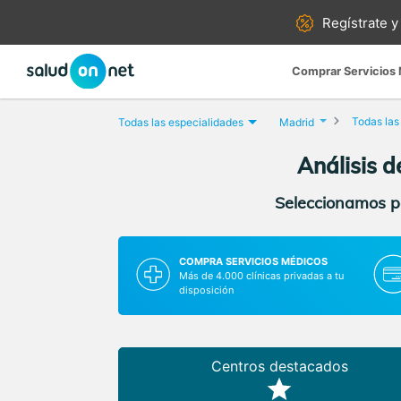
Regístrate y
Comprar Servicios
Todas las
Todas las especialidades
Madrid
Análisis d
Seleccionamos pa
COMPRA SERVICIOS MÉDICOS
Más de 4.000 clínicas privadas a tu
disposición
Centros destacados