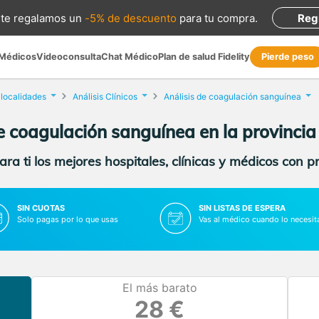
te regalamos
un
-5% de descuento
para tu compra
.
Reg
 Médicos
Videoconsulta
Chat Médico
Plan de salud Fidelity
Pierde peso
 localidades
Análisis Clínicos
Análisis de coagulación sanguínea
e coagulación sanguínea en la provinci
ra ti los mejores hospitales, clínicas y médicos con p
SIN CUOTAS
SIN LISTAS DE ESPERA
Solo pagas por lo que usas
Vas al médico cuando lo necesit
El más barato
28 €