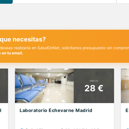
 que necesitas?
y deseas realizarla en SaludOnNet, solicítanos presupuesto sin compro
 en tu email.
PRECIO
28 €
I
Laboratorio Echevarne Madrid
E