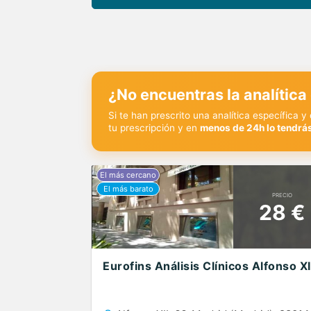
¿No encuentras la analítica
Si te han prescrito una analítica específica 
tu prescripción y en
menos de 24h lo tendrás
PRECIO
28 €
Eurofins Análisis Clínicos Alfonso XI