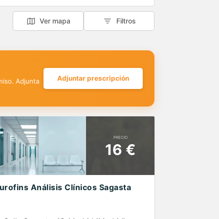
Ver mapa
Filtros
Adjuntar prescripción
miso. Adjunta
PRECIO
16 €
urofins Análisis Clínicos Sagasta