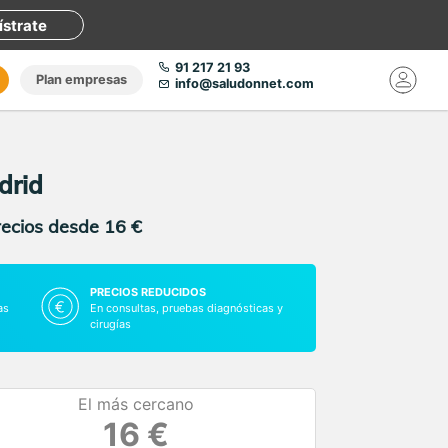
ístrate
91 217 21 93
Plan empresas
info@saludonnet.com
drid
recios desde 16 €
PRECIOS REDUCIDOS
as
En consultas, pruebas diagnósticas y
cirugías
El más cercano
16 €