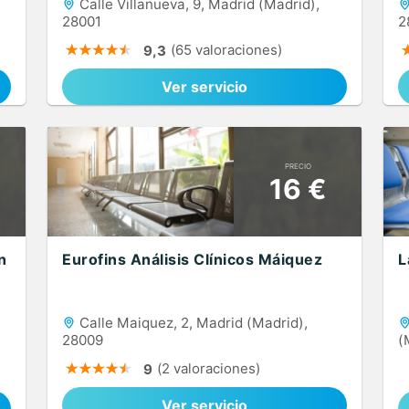
Calle Villanueva, 9, Madrid (Madrid),
28001
2
(65 valoraciones)
9,3
Ver servicio
PRECIO
16 €
n
Eurofins Análisis Clínicos Máiquez
L
Calle Maiquez, 2, Madrid (Madrid),
28009
(
(2 valoraciones)
9
Ver servicio