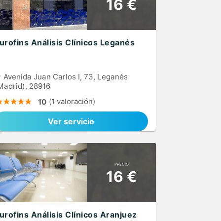
16 €
urofins Análisis Clínicos Leganés
Avenida Juan Carlos I, 73, Leganés
Madrid), 28916
(1 valoración)
10
Ver servicio
PRECIO
16 €
urofins Análisis Clínicos Aranjuez