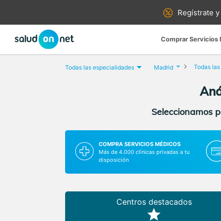
Regístrate y
Comprar Servicios
Todas las
Todas las especialidades
Madrid
Aná
Seleccionamos pa
COMPRA SERVICIOS MÉDICOS
Más de 4.000 clínicas privadas a tu
disposición
Centros destacados