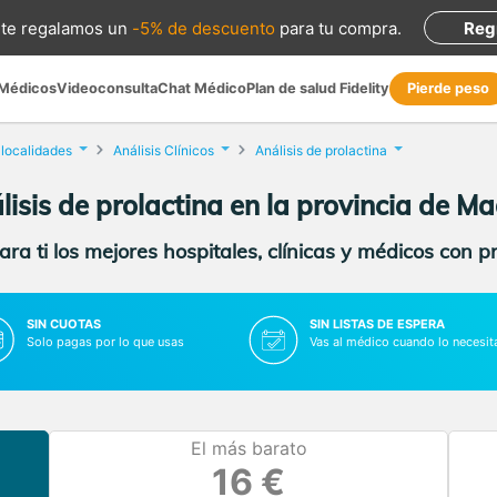
te regalamos
un
-5% de descuento
para tu compra
.
Reg
 Médicos
Videoconsulta
Chat Médico
Plan de salud Fidelity
Pierde peso
 localidades
Análisis Clínicos
Análisis de prolactina
lisis de prolactina en la provincia de Ma
ra ti los mejores hospitales, clínicas y médicos con p
SIN CUOTAS
SIN LISTAS DE ESPERA
Solo pagas por lo que usas
Vas al médico cuando lo necesit
El más barato
16 €