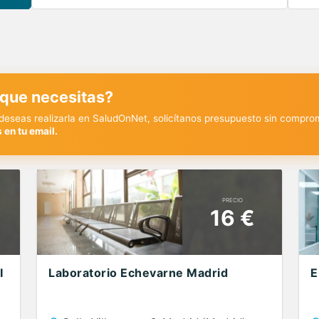
 que necesitas?
y deseas realizarla en SaludOnNet, solicítanos presupuesto sin compro
 en tu email.
PRECIO
16 €
I
Laboratorio Echevarne Madrid
E