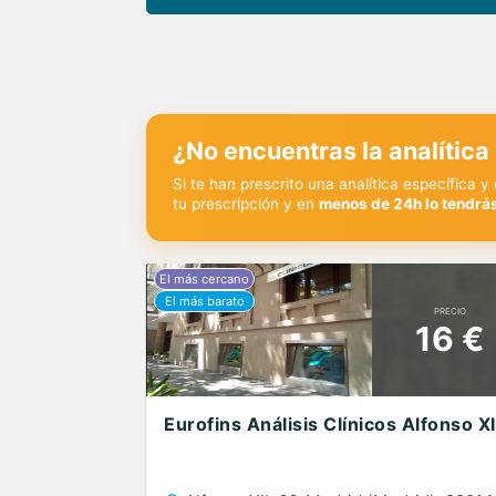
¿No encuentras la analítica
Si te han prescrito una analítica específica 
tu prescripción y en
menos de 24h lo tendrás
PRECIO
16 €
Eurofins Análisis Clínicos Alfonso XI