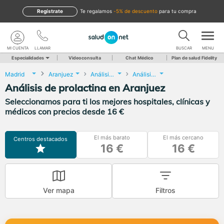
Regístrate
te regalamos
-5% de descuento
para tu compra
MI CUENTA
LLAMAR
BUSCAR
MENU
Especialidades
Videoconsulta
Chat Médico
Plan de salud Fidelity
Madrid
Aranjuez
Análisis Clínicos
Análisis de prolactina
Análisis de prolactina en Aranjuez
Seleccionamos para ti los mejores hospitales, clínicas y
médicos con precios desde 16 €
El más barato
El más cercano
Centros destacados
16 €
16 €
Ver mapa
Filtros