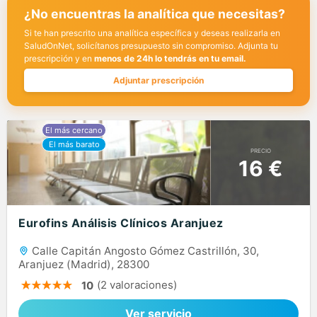
¿No encuentras la analítica que necesitas?
Si te han prescrito una analítica específica y deseas realizarla en
SaludOnNet, solicítanos presupuesto sin compromiso. Adjunta tu
prescripción y en
menos de 24h lo tendrás en tu email.
Adjuntar prescripción
PRECIO
16 €
Eurofins Análisis Clínicos Aranjuez
Calle Capitán Angosto Gómez Castrillón, 30,
Aranjuez (Madrid), 28300
(2 valoraciones)
10
Ver servicio