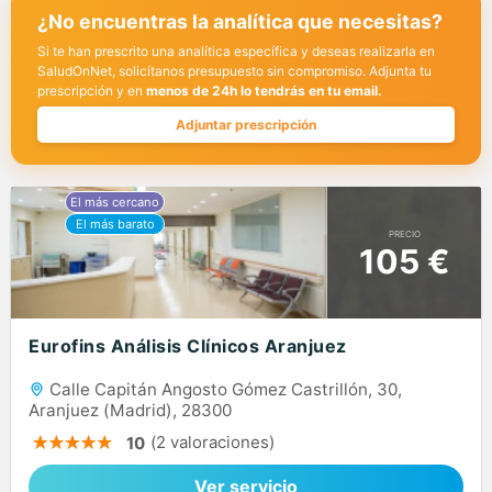
¿No encuentras la analítica que necesitas?
Si te han prescrito una analítica específica y deseas realizarla en
SaludOnNet, solicítanos presupuesto sin compromiso. Adjunta tu
prescripción y en
menos de 24h lo tendrás en tu email.
Adjuntar prescripción
PRECIO
105 €
Eurofins Análisis Clínicos Aranjuez
Calle Capitán Angosto Gómez Castrillón, 30,
Aranjuez (Madrid), 28300
(2 valoraciones)
10
Ver servicio