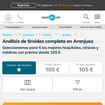
Regístrate
te regalamos
-5% de descuento
para tu compra
MI CUENTA
LLAMAR
BUSCAR
MENU
Especialidades
Videoconsulta
Chat Médico
Plan de salud Fidelity
Madrid
Aranjuez
Análisis Clínicos
Análisis de tiroides completa
Análisis de tiroides completa en Aranjuez
Seleccionamos para ti los mejores hospitales, clínicas y
médicos con precios desde 105 €
El más barato
El más cercano
Centros destacados
105 €
105 €
Ver mapa
Filtros