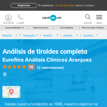
Regístrate
te regalamos
-5% de descuento
para tu compra
MI CUENTA
LLAMAR
BUSCAR
MENU
Especialidades
Videoconsulta
Chat Médico
Plan de salud Fidelity
Madrid
Aranjuez
Analíticas y Genética
Análisis de tiroides completa
Eurofins Análisis Clínicos Aranjuez
Análisis de tiroides completa
Eurofins Análisis Clínicos Aranjuez
10
(2 valoraciones)
Calle Capitán Angosto Gómez Castrillón, 30,
Aranjuez (Madrid)
Desde nuestra fundación en 1988, nuestro objetivo ha