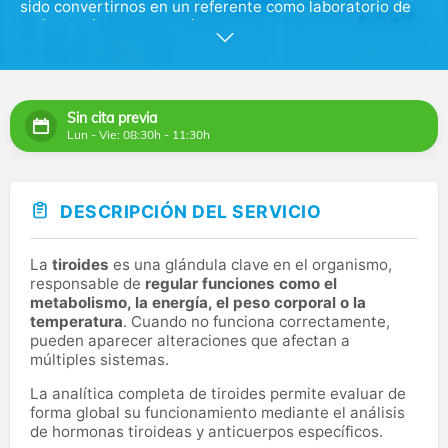
sido convertirnos en un referente como laboratorio de
análisis clínicos. Con más de 35 años de experiencia y
una reputación consolidada, Eurofins Megalab es hoy
uno de los principales laboratorios de España.
Somos líderes nacionales en servicios, información,
Sin cita previa
gestión y ejecución de pruebas diagnósticas de análisis
Lun - Vie: 08:30h - 11:30h
clínicos y anatomía patológica. Además, lideramos la
gestión de laboratorios intra-Hospitalarios en todo el
país, con presencia en más de 70 Hospitales.
DESCRIPCIÓN DEL SERVICIO
En nuestros laboratorios realizamos más de 50 millones
de análisis anualmente gracias a la aplicación de los
últimos avances tecnológicos.
La
tiroides
es una glándula clave en el organismo,
responsable de
regular funciones como el
metabolismo, la energía, el peso corporal o la
temperatura
. Cuando no funciona correctamente,
pueden aparecer alteraciones que afectan a
múltiples sistemas.
La analítica completa de tiroides permite evaluar de
forma global su funcionamiento mediante el análisis
de hormonas tiroideas y anticuerpos específicos.