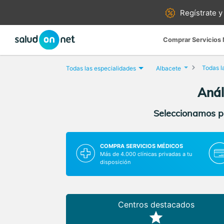
Regístrate y
Comprar Servicios
Todas l
Todas las especialidades
Albacete
Anál
Seleccionamos pa
COMPRA SERVICIOS MÉDICOS
Más de 4.000 clínicas privadas a tu
disposición
Centros destacados