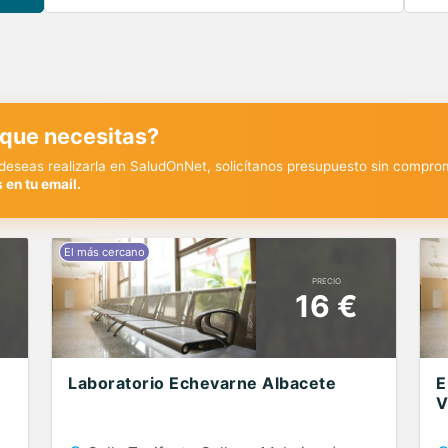
 que necesitas?
y deseas realizarla en SaludOnNet, solicítanos presupuesto sin compro
 en tu email.
PRECIO
16 €
Laboratorio Echevarne Albacete
E
V