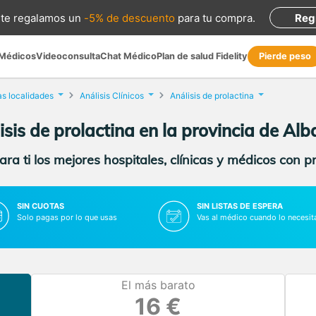
te regalamos
un
-5% de descuento
para tu compra
.
Reg
 Médicos
Videoconsulta
Chat Médico
Plan de salud Fidelity
Pierde peso
as localidades
Análisis Clínicos
Análisis de prolactina
isis de prolactina en la provincia de Alb
ra ti los mejores hospitales, clínicas y médicos con p
SIN CUOTAS
SIN LISTAS DE ESPERA
Solo pagas por lo que usas
Vas al médico cuando lo necesit
El más barato
16 €