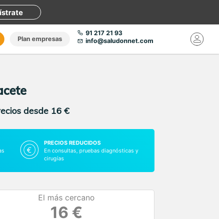
ístrate
91 217 21 93
Plan empresas
info@saludonnet.com
acete
recios desde 16 €
PRECIOS REDUCIDOS
as
En consultas, pruebas diagnósticas y
cirugías
El más cercano
16 €