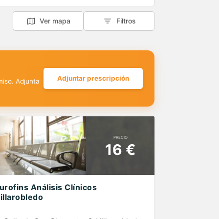
Ver mapa
Filtros
Adjuntar prescripción
miso. Adjunta
PRECIO
16 €
urofins Análisis Clínicos
illarobledo