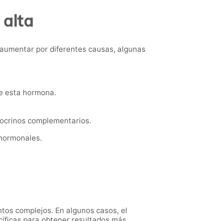
 alta
 aumentar por diferentes causas, algunas
e esta hormona.
docrinos complementarios.
 hormonales.
ntos complejos. En algunos casos, el
cíficas para obtener resultados más