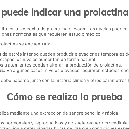
puede indicar una prolactina
lta es la sospecha de prolactina elevada. Los niveles pueden
ciones hormonales que requieren estudio médico.
prolactina se encuentran:
 de estrés intenso pueden producir elevaciones temporales d
etapas los niveles aumentan de forma natural.
s tratamientos pueden alterar la producción de prolactina.
as.
En algunos casos, niveles elevados requieren estudios en
 debe hacerse junto con la historia clínica y otros parámetros
Cómo se realiza la prueba
aliza mediante una extracción de sangre sencilla y rápida.
ios hormonales y reproductivos y no suele requerir procedimie
extracción a determinadas horas del día o en condiciones espe