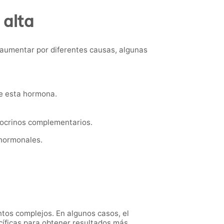
 alta
 aumentar por diferentes causas, algunas
e esta hormona.
docrinos complementarios.
 hormonales.
ntos complejos. En algunos casos, el
cíficas para obtener resultados más