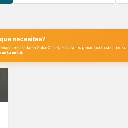
 que necesitas?
y deseas realizarla en SaludOnNet, solicítanos presupuesto sin compro
 en tu email.