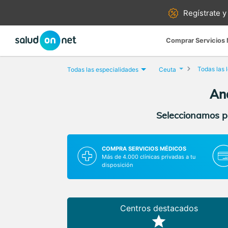
Regístrate y
Comprar Servicios
Todas las 
Todas las especialidades
Ceuta
Aná
Seleccionamos pa
COMPRA SERVICIOS MÉDICOS
Más de 4.000 clínicas privadas a tu
disposición
Centros destacados