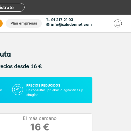
ístrate
91 217 21 93
Plan empresas
info@saludonnet.com
euta
recios desde 16 €
PRECIOS REDUCIDOS
as
En consultas, pruebas diagnósticas y
cirugías
El más cercano
16 €