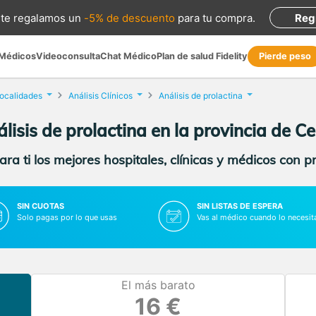
te regalamos
un
-5% de descuento
para tu compra
.
Reg
 Médicos
Videoconsulta
Chat Médico
Plan de salud Fidelity
Pierde peso
localidades
Análisis Clínicos
Análisis de prolactina
lisis de prolactina en la provincia de C
ra ti los mejores hospitales, clínicas y médicos con p
SIN CUOTAS
SIN LISTAS DE ESPERA
Solo pagas por lo que usas
Vas al médico cuando lo necesit
El más barato
16 €