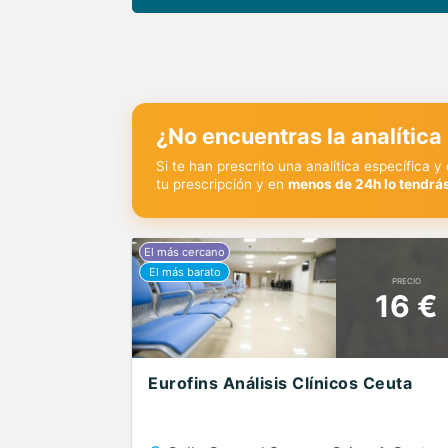
¿No encuentras la analítica
Si te han prescrito una analítica específica 
tu prescripción y en
menos de 24h lo tendrás
PRECIO
16 €
Eurofins Análisis Clínicos Ceuta