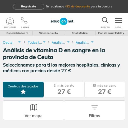
Regístrate
te regalamos
-5% de descuento
para tu compra
MI CUENTA
LLAMAR
BUSCAR
MENU
Especialidades
Videoconsulta
Chat Médico
Plan de salud Fidelity
Ceuta
Todas las localidades
Análisis Clínicos
Análisis de vitamina D en sangre
Análisis de vitamina D en sangre en la
provincia de Ceuta
Seleccionamos para ti los mejores hospitales, clínicas y
médicos con precios desde 27 €
El más barato
El más cercano
Centros destacados
27 €
27 €
Ver mapa
Filtros