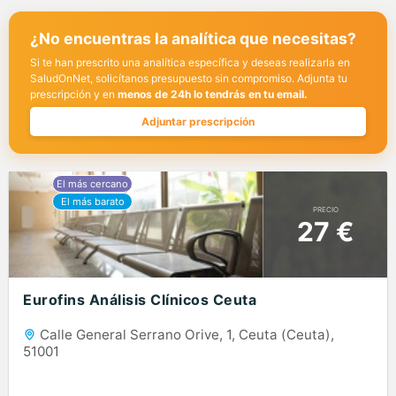
¿No encuentras la analítica que necesitas?
Si te han prescrito una analítica específica y deseas realizarla en
SaludOnNet, solicítanos presupuesto sin compromiso. Adjunta tu
prescripción y en
menos de 24h lo tendrás en tu email.
Adjuntar prescripción
PRECIO
27 €
Eurofins Análisis Clínicos Ceuta
Calle General Serrano Orive, 1, Ceuta (Ceuta),
51001