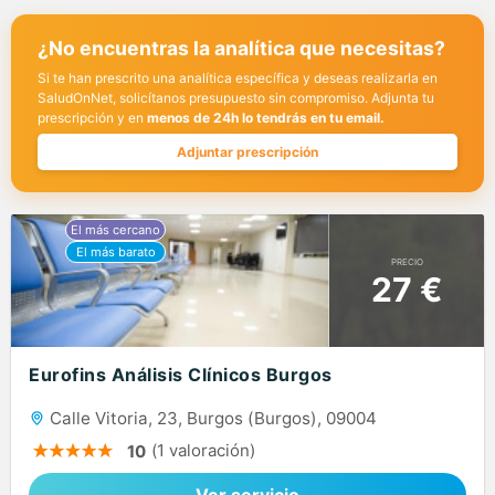
¿No encuentras la analítica que necesitas?
Si te han prescrito una analítica específica y deseas realizarla en
SaludOnNet, solicítanos presupuesto sin compromiso. Adjunta tu
prescripción y en
menos de 24h lo tendrás en tu email.
Adjuntar prescripción
PRECIO
27 €
Eurofins Análisis Clínicos Burgos
Calle Vitoria, 23, Burgos (Burgos), 09004
(1 valoración)
10