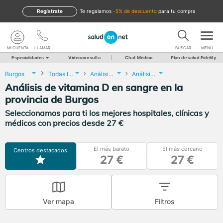
Regístrate
te regalamos
-5% de descuento
para tu compra
MI CUENTA
LLAMAR
BUSCAR
MENU
Especialidades
Videoconsulta
Chat Médico
Plan de salud Fidelity
Burgos
Todas las localidades
Análisis Clínicos
Análisis de vitamina D en sangre
Análisis de vitamina D en sangre en la
provincia de Burgos
Seleccionamos para ti los mejores hospitales, clínicas y
médicos con precios desde 27 €
El más barato
El más cercano
Centros destacados
27 €
27 €
Ver mapa
Filtros