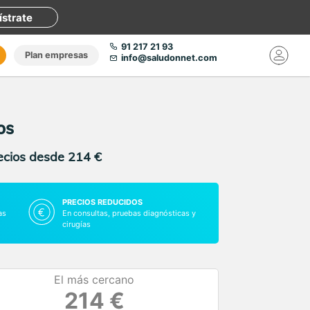
ístrate
91 217 21 93
Plan empresas
info@saludonnet.com
os
recios desde 214 €
PRECIOS REDUCIDOS
as
En consultas, pruebas diagnósticas y
cirugías
El más cercano
214 €