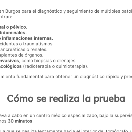
 en Burgos para el diagnóstico y seguimiento de múltiples pato
ntran:
al o pélvico.
abdominales.
 inflamaciones internas.
cidentes o traumatismos.
pancreáticas o renales.
splantes de órganos.
invasivos
, como biopsias o drenajes.
ncológicos
(radioterapia o quimioterapia).
mienta fundamental para obtener un diagnóstico rápido y pre
Cómo se realiza la prueba
leva a cabo en un centro médico especializado, bajo la supervi
unos
30 minutos
:
la que se desliza lentamente hacia el interior del tomógrafo, u