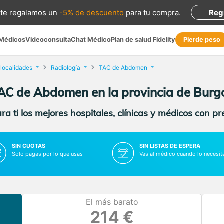
te regalamos
un
-5% de descuento
para tu compra
.
Reg
 Médicos
Videoconsulta
Chat Médico
Plan de salud Fidelity
Pierde peso
 localidades
Radiología
TAC de Abdomen
AC de Abdomen en la provincia de Burg
a ti los mejores hospitales, clínicas y médicos con p
SIN CUOTAS
SIN LISTAS DE ESPERA
Solo pagas por lo que usas
Vas al médico cuando lo necesit
El más barato
214 €