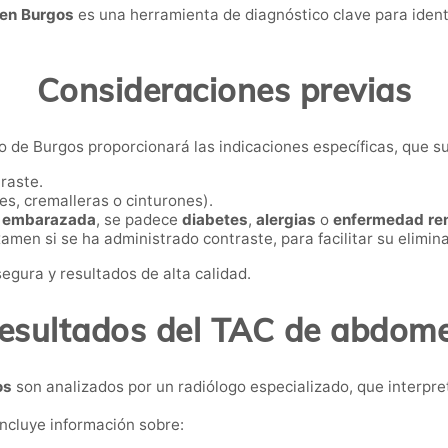
en Burgos
es una herramienta de diagnóstico clave para identi
Consideraciones previas
o de Burgos proporcionará las indicaciones específicas, que sue
traste.
jes, cremalleras o cinturones).
á
embarazada
, se padece
diabetes
,
alergias
o
enfermedad re
en si se ha administrado contraste, para facilitar su elimina
egura y resultados de alta calidad.
esultados del TAC de abdom
os
son analizados por un radiólogo especializado, que interpr
incluye información sobre: