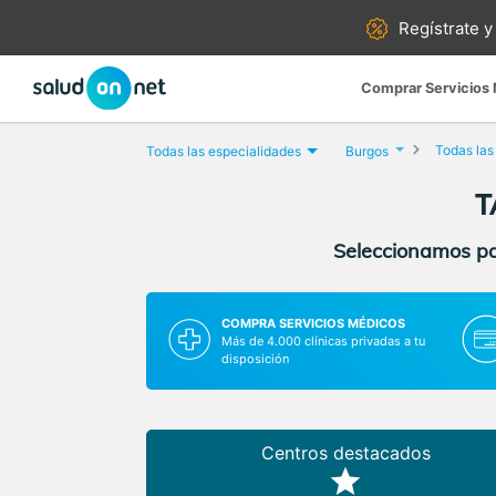
Regístrate y
Comprar Servicios
Todas las
Todas las especialidades
Burgos
T
Seleccionamos par
COMPRA SERVICIOS MÉDICOS
Más de 4.000 clínicas privadas a tu
disposición
Centros destacados