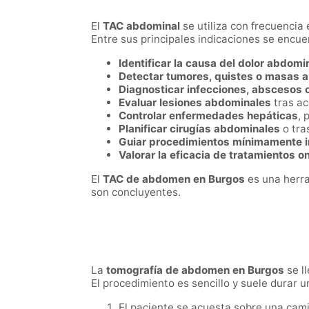
El
TAC abdominal
se utiliza con frecuencia
Entre sus principales indicaciones se encue
Identificar la causa del dolor abdomin
Detectar tumores, quistes o masas 
Diagnosticar infecciones, abscesos o
Evaluar lesiones abdominales
tras ac
Controlar enfermedades hepáticas
, 
Planificar cirugías abdominales
o tra
Guiar procedimientos mínimamente 
Valorar la eficacia de tratamientos o
El
TAC de abdomen en Burgos
es una herra
son concluyentes.
La
tomografía de abdomen en Burgos
se l
El procedimiento es sencillo y suele durar 
El paciente se acuesta sobre una camil