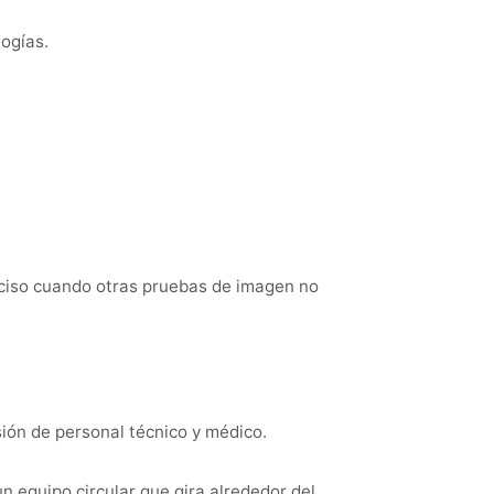
logías.
ciso cuando otras pruebas de imagen no
sión de personal técnico y médico.
n equipo circular que gira alrededor del