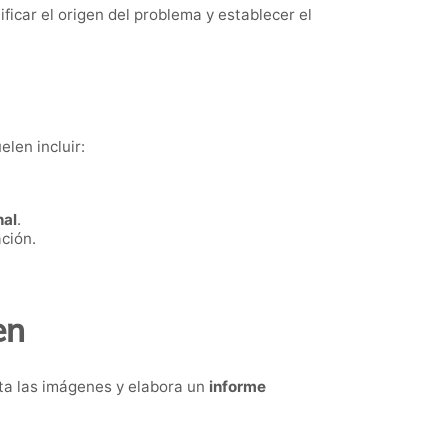
ficar el origen del problema y establecer el
len incluir:
nal
.
ción.
en
eta las imágenes y elabora un
informe