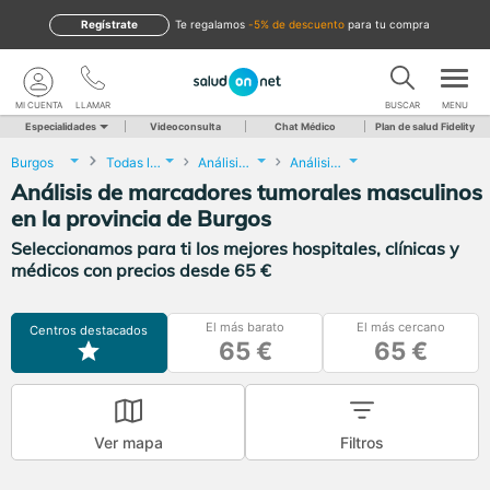
Regístrate
te regalamos
-5% de descuento
para tu compra
MI CUENTA
LLAMAR
BUSCAR
MENU
Especialidades
Videoconsulta
Chat Médico
Plan de salud Fidelity
Burgos
Todas las localidades
Análisis Clínicos
Análisis de marcadores tumorales masculinos
Análisis de marcadores tumorales masculinos
en la provincia de Burgos
Seleccionamos para ti los mejores hospitales, clínicas y
médicos con precios desde 65 €
El más barato
El más cercano
Centros destacados
65 €
65 €
Ver mapa
Filtros