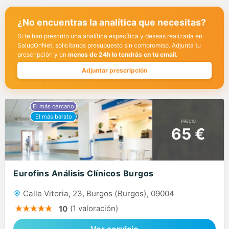
¿No encuentras la analítica que necesitas?
Si te han prescrito una analítica específica y deseas realizarla en
SaludOnNet, solicítanos presupuesto sin compromiso. Adjunta tu
prescripción y en
menos de 24h lo tendrás en tu email.
Adjuntar prescripción
PRECIO
65 €
Eurofins Análisis Clínicos Burgos
Calle Vitoria, 23, Burgos (Burgos), 09004
(1 valoración)
10