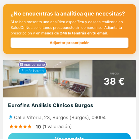
¿No encuentras la analítica que necesitas?
Si te han prescrito una analítica específica y deseas realizarla en
SaludOnNet, solicítanos presupuesto sin compromiso. Adjunta tu
prescripción y en
menos de 24h lo tendrás en tu email.
Adjuntar prescripción
PRECIO
38 €
Eurofins Análisis Clínicos Burgos
Calle Vitoria, 23, Burgos (Burgos), 09004
(1 valoración)
10