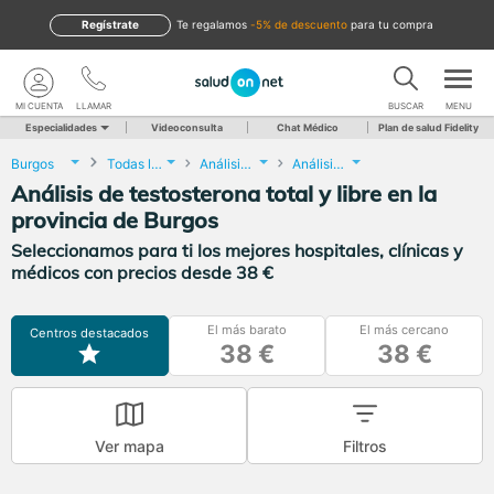
Regístrate
te regalamos
-5% de descuento
para tu compra
MI CUENTA
LLAMAR
BUSCAR
MENU
Especialidades
Videoconsulta
Chat Médico
Plan de salud Fidelity
Burgos
Todas las localidades
Análisis Clínicos
Análisis de testosterona total y libre
Análisis de testosterona total y libre en la
provincia de Burgos
Seleccionamos para ti los mejores hospitales, clínicas y
médicos con precios desde 38 €
El más barato
El más cercano
Centros destacados
38 €
38 €
Ver mapa
Filtros