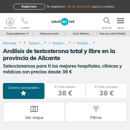
Regístrate
te regalamos
-5% de descuento
para tu compra
MI CUENTA
LLAMAR
BUSCAR
MENU
Especialidades
Videoconsulta
Chat Médico
Plan de salud Fidelity
Alicante
Todas las localidades
Análisis Clínicos
Análisis de testosterona total y libre
Análisis de testosterona total y libre en la
provincia de Alicante
Seleccionamos para ti los mejores hospitales, clínicas y
médicos con precios desde 38 €
El más barato
El más cercano
Centros destacados
38 €
38 €
Ver mapa
Filtros