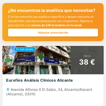
¿No encuentras la analítica que necesitas?
Si te han prescrito una analítica específica y deseas realizarla en
SaludOnNet, solicítanos presupuesto sin compromiso. Adjunta tu
prescripción y en
menos de 24h lo tendrás en tu email.
Adjuntar prescripción
PRECIO
38 €
Eurofins Análisis Clínicos Alicante
Avenida Alfonso X El Sabio, 34, Alicante/Alacant
(Alicante), 03010