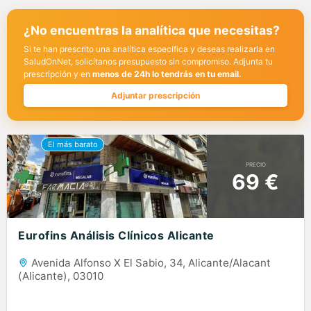
¿No encuentras la analítica que necesitas?
Si te han prescrito una analítica específica y deseas realizarla en
SaludOnNet, solicítanos presupuesto sin compromiso. Adjunta tu
prescripción y en
menos de 24h lo tendrás en tu email.
Adjuntar prescripción
PRECIO
69 €
Eurofins Análisis Clínicos Alicante
Avenida Alfonso X El Sabio, 34, Alicante/Alacant
(Alicante), 03010