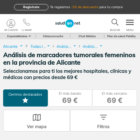
Regístrate
te regalamos
-5% de descuento
para tu compra
MI CUENTA
LLAMAR
BUSCAR
MENU
Especialidades
Videoconsulta
Chat Médico
Plan de salud Fidelity
Alicante
Todas las localidades
Análisis Clínicos
Análisis de marcadores tumorales femeninos
Análisis de marcadores tumorales femeninos
en la provincia de Alicante
Seleccionamos para ti los mejores hospitales, clínicas y
médicos con precios desde 69 €
El más barato
El más cercano
Centros destacados
69 €
69 €
Ver mapa
Filtros