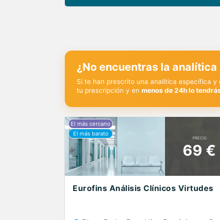
¿No encuentras la analítica
Si te han prescrito una analítica específica 
tu prescripción y en
menos de 24h lo tendrás
PRECIO
69 €
Eurofins Análisis Clínicos Virtudes