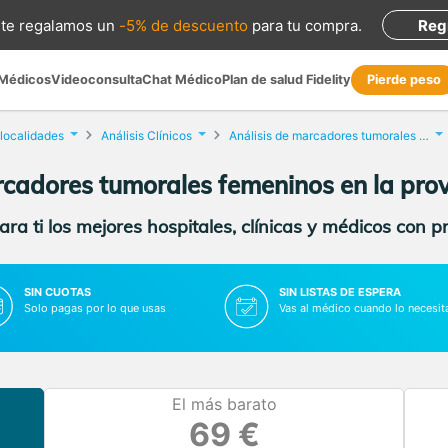
te regalamos
un
-5% de descuento
para tu compra
.
Reg
 Médicos
Videoconsulta
Chat Médico
Plan de salud Fidelity
Pierde peso
 localidades
Análisis Clínicos
Análisis de marcadores tumorales femeninos
rcadores tumorales femeninos en la prov
ra ti los mejores hospitales, clínicas y médicos con p
SIN CUOTAS
SIN LISTAS DE ESPERA
Solo pagas por lo que usas
Vas al médico cuando lo necesit
El más barato
69 €