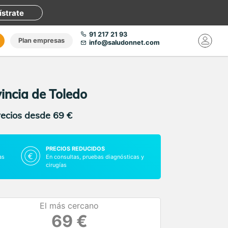
ístrate
91 217 21 93
Plan empresas
info@saludonnet.com
incia de Toledo
recios desde 69 €
PRECIOS REDUCIDOS
as
En consultas, pruebas diagnósticas y
cirugías
El más cercano
69 €