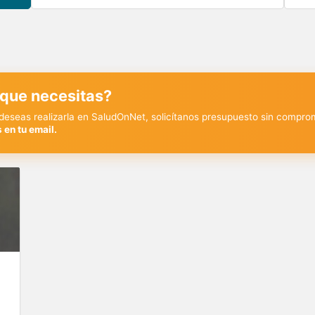
 que necesitas?
y deseas realizarla en SaludOnNet, solicítanos presupuesto sin compro
 en tu email.