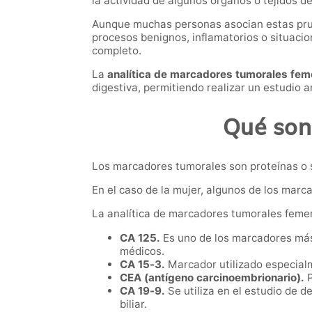
la actividad de algunos órganos o tejidos d
Aunque muchas personas asocian estas prue
procesos benignos, inflamatorios o situaci
completo.
La
analítica de marcadores tumorales fem
digestiva, permitiendo realizar un estudio 
Qué son
Los marcadores tumorales son proteínas o 
En el caso de la mujer, algunos de los marc
La analítica de marcadores tumorales femen
CA 125.
Es uno de los marcadores más 
médicos.
CA 15-3.
Marcador utilizado especial
CEA (antígeno carcinoembrionario).
P
CA 19-9.
Se utiliza en el estudio de 
biliar.