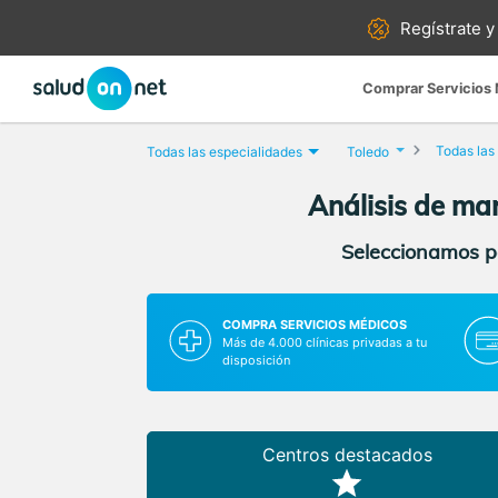
Regístrate y
Comprar Servicios
Todas las
Todas las especialidades
Toledo
Análisis de ma
Seleccionamos pa
COMPRA SERVICIOS MÉDICOS
Más de 4.000 clínicas privadas a tu
disposición
Centros destacados