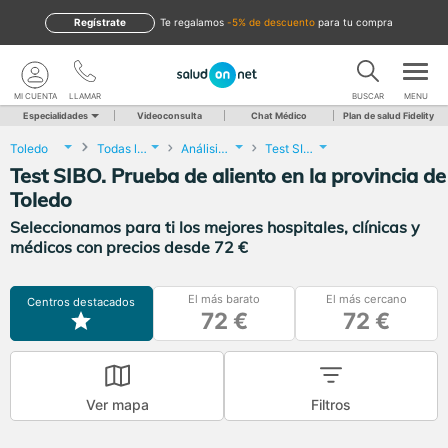
Regístrate
te regalamos
-5% de descuento
para tu compra
MI CUENTA
LLAMAR
BUSCAR
MENU
Especialidades
Videoconsulta
Chat Médico
Plan de salud Fidelity
Toledo
Todas las localidades
Análisis Clínicos
Test SIBO. Prueba de aliento
Test SIBO. Prueba de aliento en la provincia de
Toledo
Seleccionamos para ti los mejores hospitales, clínicas y
médicos con precios desde 72 €
El más barato
El más cercano
Centros destacados
72 €
72 €
Ver mapa
Filtros