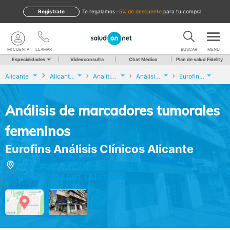
Regístrate
te regalamos
-5% de descuento
para tu compra
MI CUENTA
LLAMAR
BUSCAR
MENU
Especialidades
Videoconsulta
Chat Médico
Plan de salud Fidelity
Alicante
Alicante/Alacant
Analíticas y Genética
Análisis de marcadores tumorales femeninos
Eurofins Análisis Clínicos Alicante
Análisis de marcadores tumorales
femeninos
Eurofins Análisis Clínicos Alicante
Avenida Alfonso X El Sabio, 34,
Alicante/Alacant (Alicante)