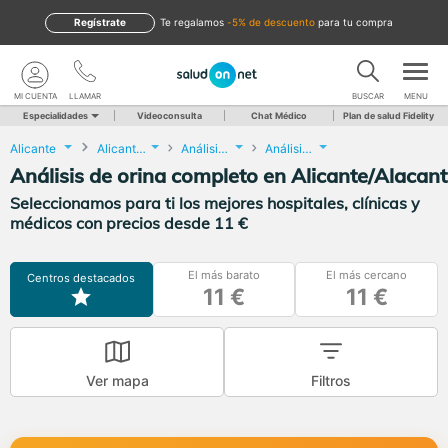
Regístrate
te regalamos
-5% de descuento
para tu compra
MI CUENTA
LLAMAR
BUSCAR
MENU
Especialidades
Videoconsulta
Chat Médico
Plan de salud Fidelity
Alicante
Alicante/Alacant
Análisis Clínicos
Análisis de orina completo
Análisis de orina completo en Alicante/Alacant
Seleccionamos para ti los mejores hospitales, clínicas y
médicos con precios desde 11 €
El más barato
El más cercano
Centros destacados
11 €
11 €
Ver mapa
Filtros