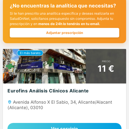
¿No encuentras la analítica que necesitas?
Si te han prescrito una analítica específica y deseas realizarla en
SaludOnNet, solicítanos presupuesto sin compromiso. Adjunta tu
prescripción y en
menos de 24h lo tendrás en tu email.
Adjuntar prescripción
PRECIO
11 €
Eurofins Análisis Clínicos Alicante
Avenida Alfonso X El Sabio, 34, Alicante/Alacant
(Alicante), 03010
Ver servicio