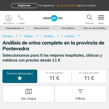
Regístrate
te regalamos
-5% de descuento
para tu compra
MI CUENTA
LLAMAR
BUSCAR
MENU
Especialidades
Videoconsulta
Chat Médico
Plan de salud Fidelity
Pontevedra
Todas las localidades
Análisis Clínicos
Análisis de orina completo
Análisis de orina completo en la provincia de
Pontevedra
Seleccionamos para ti los mejores hospitales, clínicas y
médicos con precios desde 11 €
El más barato
El más cercano
Centros destacados
11 €
11 €
Ver mapa
Filtros