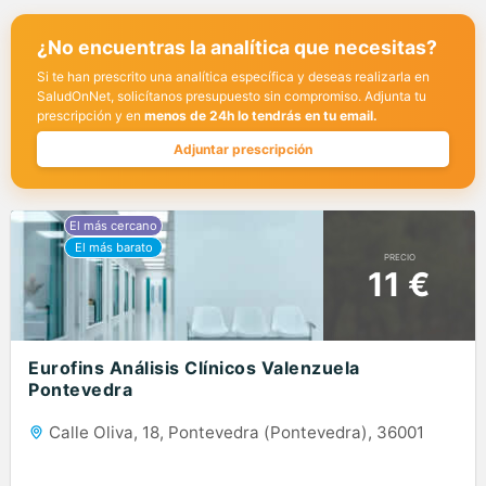
¿No encuentras la analítica que necesitas?
Si te han prescrito una analítica específica y deseas realizarla en
SaludOnNet, solicítanos presupuesto sin compromiso. Adjunta tu
prescripción y en
menos de 24h lo tendrás en tu email.
Adjuntar prescripción
PRECIO
11 €
Eurofins Análisis Clínicos Valenzuela
Pontevedra
Calle Oliva, 18, Pontevedra (Pontevedra), 36001