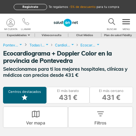
Regístrate
te regalamos
-5% de descuento
para tu compra
MI CUENTA
LLAMAR
BUSCAR
MENU
Especialidades
Videoconsulta
Chat Médico
Plan de salud Fidelity
Pontevedra
Todas las localidades
Cardiología
Ecocardiograma + Doppler Color
Ecocardiograma + Doppler Color en la
provincia de Pontevedra
Seleccionamos para ti los mejores hospitales, clínicas y
médicos con precios desde 431 €
El más barato
El más cercano
Centros destacados
431 €
431 €
Ver mapa
Filtros