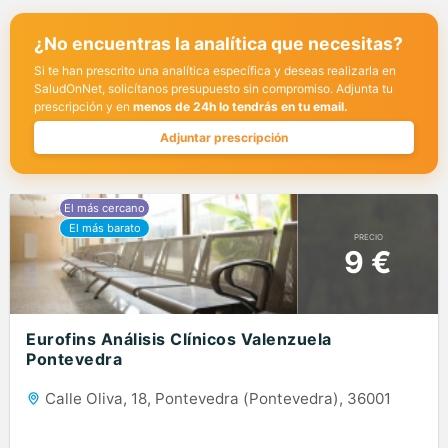
¿No encuentras la analítica que necesitas?
Si te han prescrito una analítica específica y deseas realizarla en
SaludOnNet, solicítanos presupuesto sin compromiso. Adjunta tu
prescripción y en
menos de 24h lo tendrás en tu email.
Adjuntar prescripción
PRECIO
9 €
Eurofins Análisis Clínicos Valenzuela
Pontevedra
Calle Oliva, 18, Pontevedra (Pontevedra), 36001