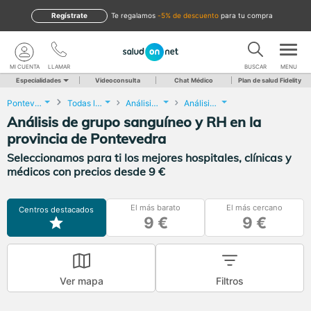
Regístrate
te regalamos
-5% de descuento
para tu compra
MI CUENTA
LLAMAR
BUSCAR
MENU
Especialidades
Videoconsulta
Chat Médico
Plan de salud Fidelity
Pontevedra
Todas las localidades
Análisis Clínicos
Análisis de grupo sanguíneo y RH
Análisis de grupo sanguíneo y RH en la
provincia de Pontevedra
Seleccionamos para ti los mejores hospitales, clínicas y
médicos con precios desde 9 €
El más barato
El más cercano
Centros destacados
9 €
9 €
Ver mapa
Filtros