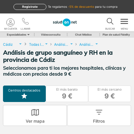
Regístrate
te regalamos
-5% de descuento
para tu compra
MI CUENTA
LLAMAR
BUSCAR
MENU
Especialidades
Videoconsulta
Chat Médico
Plan de salud Fidelity
Cádiz
Todas las localidades
Análisis Clínicos
Análisis de grupo sanguíneo y RH
Análisis de grupo sanguíneo y RH en la
provincia de Cádiz
Seleccionamos para ti los mejores hospitales, clínicas y
médicos con precios desde 9 €
El más barato
El más cercano
Centros destacados
9 €
9 €
Ver mapa
Filtros