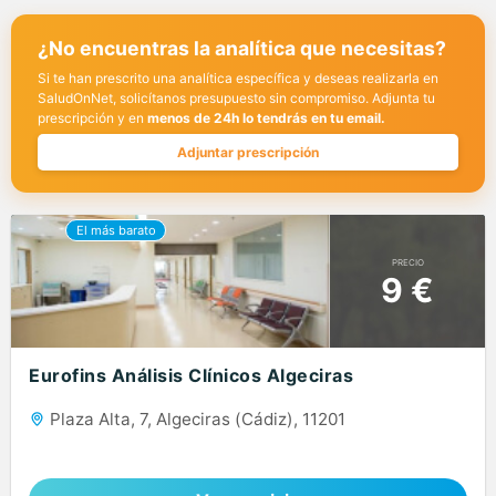
¿No encuentras la analítica que necesitas?
Si te han prescrito una analítica específica y deseas realizarla en
SaludOnNet, solicítanos presupuesto sin compromiso. Adjunta tu
prescripción y en
menos de 24h lo tendrás en tu email.
Adjuntar prescripción
PRECIO
9 €
Eurofins Análisis Clínicos Algeciras
Plaza Alta, 7, Algeciras (Cádiz), 11201