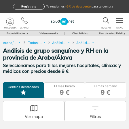
Regístrate
te regalamos
-5% de descuento
para tu compra
MI CUENTA
LLAMAR
BUSCAR
MENU
Especialidades
Videoconsulta
Chat Médico
Plan de salud Fidelity
Araba/Álava
Todas las localidades
Análisis Clínicos
Análisis de grupo sanguíneo y RH
Análisis de grupo sanguíneo y RH en la
provincia de Araba/Álava
Seleccionamos para ti los mejores hospitales, clínicas y
médicos con precios desde 9 €
El más barato
El más cercano
Centros destacados
9 €
9 €
Ver mapa
Filtros