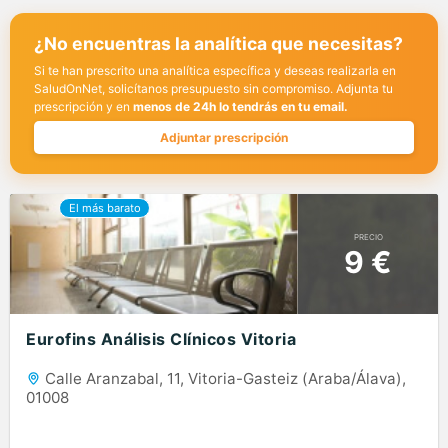
¿No encuentras la analítica que necesitas?
Si te han prescrito una analítica específica y deseas realizarla en
SaludOnNet, solicítanos presupuesto sin compromiso. Adjunta tu
prescripción y en
menos de 24h lo tendrás en tu email.
Adjuntar prescripción
PRECIO
9 €
Eurofins Análisis Clínicos Vitoria
Calle Aranzabal, 11, Vitoria-Gasteiz (Araba/Álava),
01008