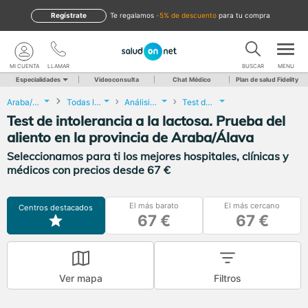
Regístrate
te regalamos
-5% de descuento
para tu compra
MI CUENTA
LLAMAR
BUSCAR
MENU
Especialidades
Videoconsulta
Chat Médico
Plan de salud Fidelity
Araba/Álava
Todas las localidades
Análisis Clínicos
Test de intolerancia a la lactosa. Prueba del aliento
Test de intolerancia a la lactosa. Prueba del
aliento en la provincia de Araba/Álava
Seleccionamos para ti los mejores hospitales, clínicas y
médicos con precios desde 67 €
El más barato
El más cercano
Centros destacados
67 €
67 €
Ver mapa
Filtros