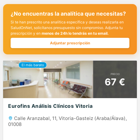
¿No encuentras la analítica que necesitas?
Si te han prescrito una analítica específica y deseas realizarla en
SaludOnNet, solicítanos presupuesto sin compromiso. Adjunta tu
prescripción y en
menos de 24h lo tendrás en tu email.
Adjuntar prescripción
PRECIO
67 €
Eurofins Análisis Clínicos Vitoria
Calle Aranzabal, 11, Vitoria-Gasteiz (Araba/Álava),
01008