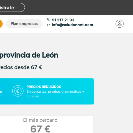
ístrate
91 217 21 93
Plan empresas
info@saludonnet.com
 provincia de León
recios desde 67 €
PRECIOS REDUCIDOS
as
En consultas, pruebas diagnósticas y
cirugías
El más cercano
67 €