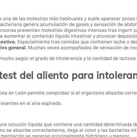
 una de las molestias más habituales y suele aparecer pocas
bacteriana genera acumulación de gases y sensación de abdo
rsonas presentan molestias digestivas intensas tras ingerir p
 aumentar el contenido líquido intestinal y provocar deposic
estiva.
Especialmente tras comidas que contienen leche o de
ivo general.
Muchas veces acompañados de sensación de inc
 mucho según el grado de intolerancia y la cantidad de lactos
test del aliento para intoleran
lactosa en León permite comprobar si el organismo absorbe corr
resentes en el aire espirado.
una solución líquida que contiene una cantidad determinada de
 no se absorbe correctamente, llega al colon y las bacterias i
rmentación se generan principalmente hidrógeno y metano.