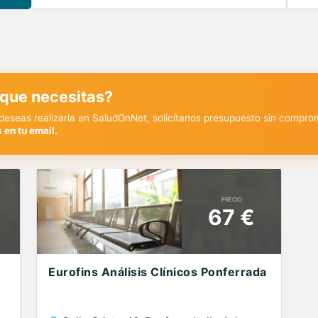
 que necesitas?
y deseas realizarla en SaludOnNet, solicítanos presupuesto sin compro
 en tu email.
PRECIO
67 €
Eurofins Análisis Clínicos Ponferrada