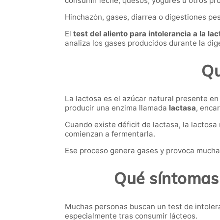
consumir leche, quesos, yogures u otros pro
Hinchazón, gases, diarrea o digestiones pe
El
test del aliento para intolerancia a la la
analiza los gases producidos durante la dig
Qu
La lactosa es el azúcar natural presente en
producir una enzima llamada
lactasa
, enca
Cuando existe déficit de lactasa, la lactos
comienzan a fermentarla.
Ese proceso genera gases y provoca muchas d
Qué síntomas 
Muchas personas buscan un test de intolera
especialmente tras consumir lácteos.