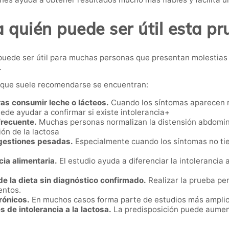
 quién puede ser útil esta p
ón puede ser útil para muchas personas que presentan molestia
.
s que suele recomendarse se encuentran:
as consumir leche o lácteos.
Cuando los síntomas aparecen r
ede ayudar a confirmar si existe intolerancia+
frecuente.
Muchas personas normalizan la distensión abdomina
ón de la lactosa
igestiones pesadas.
Especialmente cuando los síntomas no tien
ia alimentaria.
El estudio ayuda a diferenciar la intolerancia 
e la dieta sin diagnóstico confirmado.
Realizar la prueba per
entos.
rónicos.
En muchos casos forma parte de estudios más amplios
 de intolerancia a la lactosa.
La predisposición puede aument