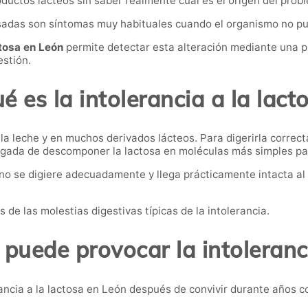
ductos lácteos sin saber realmente cuál es el origen del prob
sadas son síntomas muy habituales cuando el organismo no pue
ctosa en León
permite detectar esta alteración mediante una pr
estión.
é es la intolerancia a la lact
 la leche y en muchos derivados lácteos. Para digerirla correc
rgada de descomponer la lactosa en moléculas más simples p
a no se digiere adecuadamente y llega prácticamente intacta al 
e las molestias digestivas típicas de la intolerancia.
puede provocar la intoleranci
ncia a la lactosa en León después de convivir durante años 