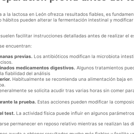
ia a la lactosa en León ofrezca resultados fiables, es fundame
hábitos pueden alterar la fermentación intestinal y modificar
suelen facilitar instrucciones detalladas antes de realizar el e
se encuentran:
emanas previas.
Los antibióticos modifican la microbiota intest
cisos.
rminados medicamentos digestivos.
Algunos tratamientos pueden
 fiabilidad del análisis
erior.
Habitualmente se recomienda una alimentación baja en 
ba.
neralmente se solicita acudir tras varias horas sin comer para
urante la prueba.
Estas acciones pueden modificar la composici
el test.
La actividad física puede influir en algunos parámetros
se permanecer en reposo relativo mientras se realizan las di
nes ayuda a obtener resultados mucho más fiables y facilita u