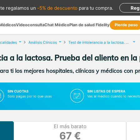
te regalamos
un
-5% de descuento
para tu compra
.
Reg
 Médicos
Videoconsulta
Chat Médico
Plan de salud Fidelity
Pierde peso
ocalidades
Análisis Clínicos
Test de intolerancia a la lactosa. Prueba del aliento
cia a la lactosa. Prueba del aliento en la
ra ti los mejores hospitales, clínicas y médicos con p
SIN CUOTAS
SIN LISTAS DE ESPERA
Solo pagas por lo que usas
Vas al médico cuando lo necesit
El más barato
67 €