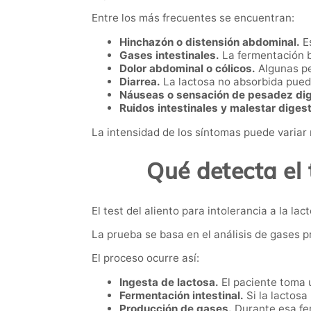
Entre los más frecuentes se encuentran:
Hinchazón o distensión abdominal.
Es
Gases intestinales.
La fermentación 
Dolor abdominal o cólicos.
Algunas pe
Diarrea.
La lactosa no absorbida puede
Náuseas o sensación de pesadez dig
Ruidos intestinales y malestar digest
La intensidad de los síntomas puede variar
Qué detecta el 
El test del aliento para intolerancia a la 
La prueba se basa en el análisis de gases p
El proceso ocurre así:
Ingesta de lactosa.
El paciente toma 
Fermentación intestinal.
Si la lactosa
Producción de gases.
Durante esa fe