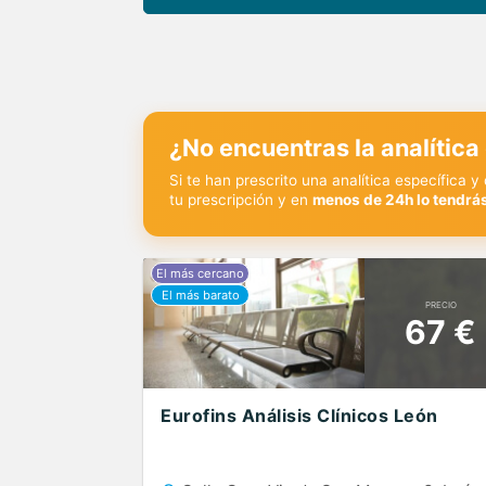
¿No encuentras la analítica
Si te han prescrito una analítica específica 
tu prescripción y en
menos de 24h lo tendrás
PRECIO
67 €
Eurofins Análisis Clínicos León