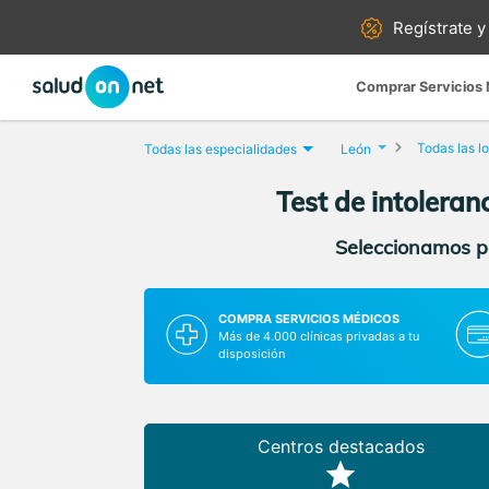
Regístrate y
Comprar Servicios
Todas las l
Todas las especialidades
León
Test de intoleran
Seleccionamos pa
COMPRA SERVICIOS MÉDICOS
Más de 4.000 clínicas privadas a tu
disposición
Centros destacados