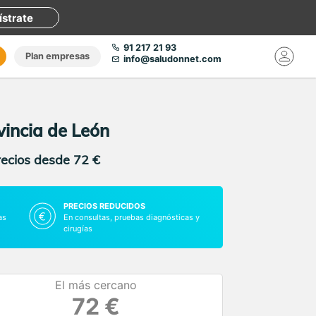
ístrate
91 217 21 93
Plan empresas
info@saludonnet.com
ovincia de León
recios desde 72 €
PRECIOS REDUCIDOS
as
En consultas, pruebas diagnósticas y
cirugías
El más cercano
72 €