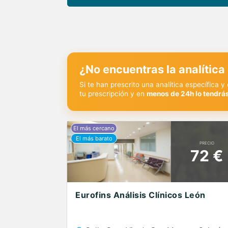
¿No encuentras la analítica
Si te han prescrito una analítica específica 
tu prescripción y en
menos de 24h lo tendrás
PRECIO
72 €
Eurofins Análisis Clínicos León