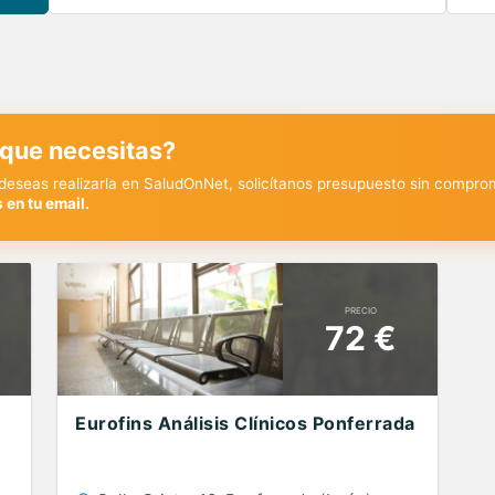
 que necesitas?
y deseas realizarla en SaludOnNet, solicítanos presupuesto sin compro
 en tu email.
PRECIO
72 €
Eurofins Análisis Clínicos Ponferrada