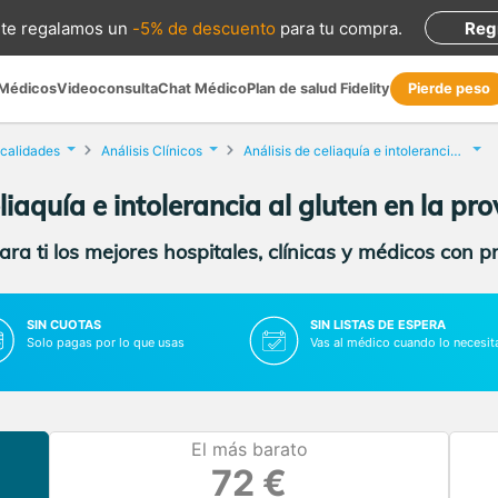
te regalamos
un
-5% de descuento
para tu compra
.
Reg
 Médicos
Videoconsulta
Chat Médico
Plan de salud Fidelity
Pierde peso
ocalidades
Análisis Clínicos
Análisis de celiaquía e intolerancia al gluten
liaquía e intolerancia al gluten en la pr
ra ti los mejores hospitales, clínicas y médicos con p
SIN CUOTAS
SIN LISTAS DE ESPERA
Solo pagas por lo que usas
Vas al médico cuando lo necesit
El más barato
72 €