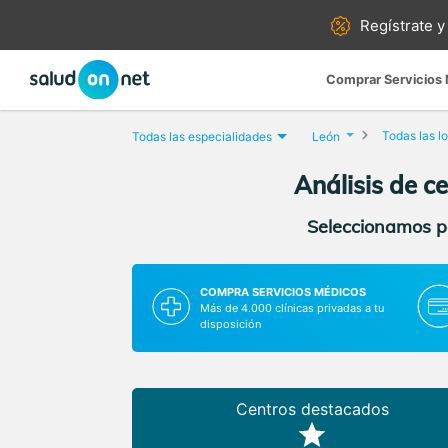
Regístrate y
Comprar Servicios
Todas las l
Todas las especialidades
León
Análisis de ce
Seleccionamos pa
COMPRA SERVICIOS MÉDICOS
Más de 4.000 clínicas privadas a tu
disposición
Centros destacados