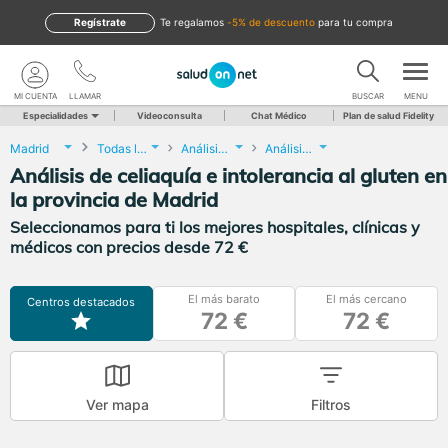
Regístrate
te regalamos
-5% de descuento
para tu compra
MI CUENTA
LLAMAR
BUSCAR
MENU
Especialidades
Videoconsulta
Chat Médico
Plan de salud Fidelity
Madrid
Todas las localidades
Análisis Clínicos
Análisis de celiaquía e intolerancia al gluten
Análisis de celiaquía e intolerancia al gluten en
la provincia de Madrid
Seleccionamos para ti los mejores hospitales, clínicas y
médicos con precios desde 72 €
El más barato
El más cercano
Centros destacados
72 €
72 €
Ver mapa
Filtros