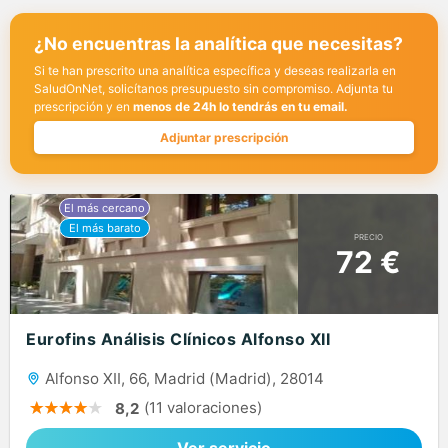
¿No encuentras la analítica que necesitas?
Si te han prescrito una analítica específica y deseas realizarla en
SaludOnNet, solicítanos presupuesto sin compromiso. Adjunta tu
prescripción y en
menos de 24h lo tendrás en tu email.
Adjuntar prescripción
PRECIO
72 €
Eurofins Análisis Clínicos Alfonso XII
Alfonso XII, 66, Madrid (Madrid), 28014
(11 valoraciones)
8,2