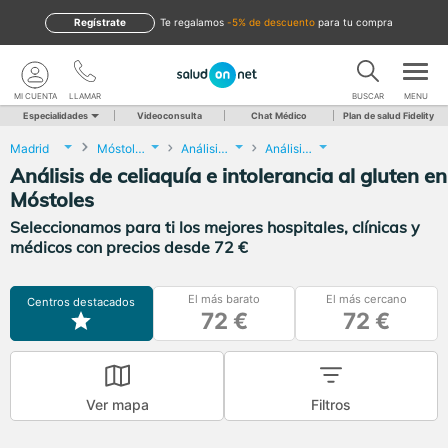
Regístrate
te regalamos
-5% de descuento
para tu compra
MI CUENTA
LLAMAR
BUSCAR
MENU
Especialidades
Videoconsulta
Chat Médico
Plan de salud Fidelity
Madrid
Móstoles
Análisis Clínicos
Análisis de celiaquía e intolerancia al gluten
Análisis de celiaquía e intolerancia al gluten en
Móstoles
Seleccionamos para ti los mejores hospitales, clínicas y
médicos con precios desde 72 €
El más barato
El más cercano
Centros destacados
72 €
72 €
Ver mapa
Filtros