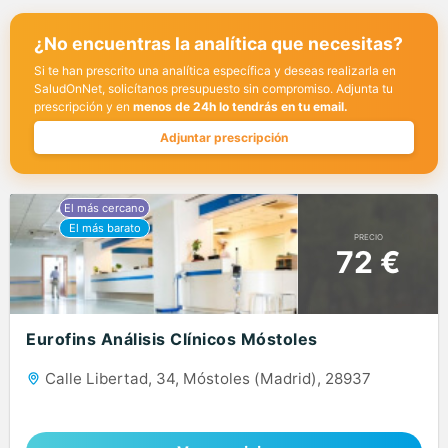
¿No encuentras la analítica que necesitas?
Si te han prescrito una analítica específica y deseas realizarla en
SaludOnNet, solicítanos presupuesto sin compromiso. Adjunta tu
prescripción y en
menos de 24h lo tendrás en tu email.
Adjuntar prescripción
PRECIO
72 €
Eurofins Análisis Clínicos Móstoles
Calle Libertad, 34, Móstoles (Madrid), 28937