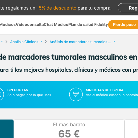
te regalamos
un
-5% de descuento
para tu compra
.
Reg
 Médicos
Videoconsulta
Chat Médico
Plan de salud Fidelity
Pierde peso
Análisis Clínicos
Análisis de marcadores tumorales masculinos
 de marcadores tumorales masculinos en
ra ti los mejores hospitales, clínicas y médicos con p
SIN CUOTAS
SIN LISTAS DE ESPERA
Solo pagas por lo que usas
Vas al médico cuando lo necesit
El más barato
65 €