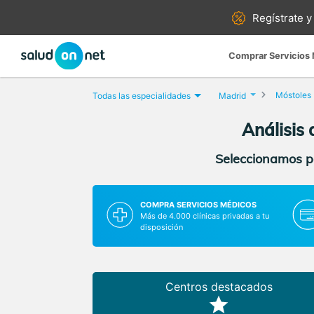
Regístrate y
Comprar Servicios
Móstoles
Todas las especialidades
Madrid
Análisis
Seleccionamos pa
COMPRA SERVICIOS MÉDICOS
Más de 4.000 clínicas privadas a tu
disposición
Centros destacados