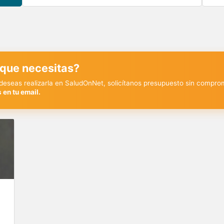
 que necesitas?
y deseas realizarla en SaludOnNet, solicítanos presupuesto sin compro
 en tu email.