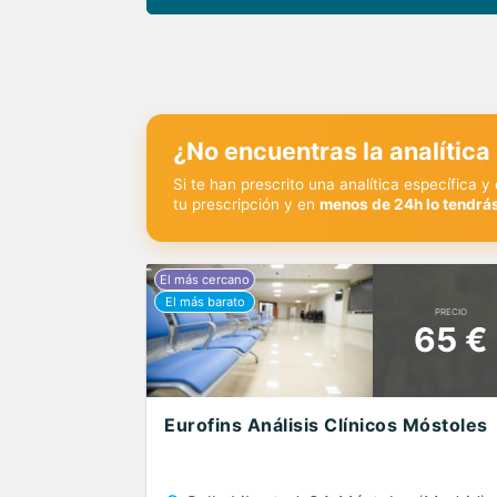
¿No encuentras la analítica
Si te han prescrito una analítica específica 
tu prescripción y en
menos de 24h lo tendrás
PRECIO
65 €
Eurofins Análisis Clínicos Móstoles