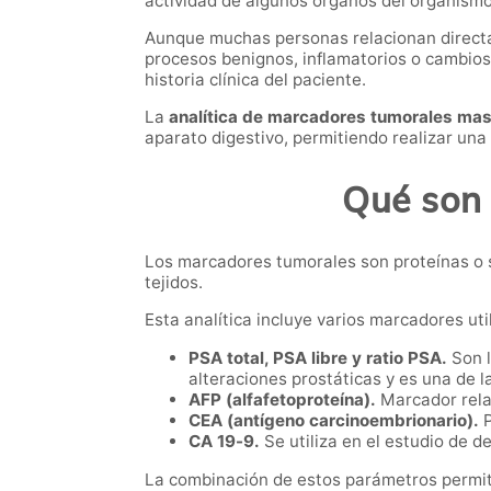
actividad de algunos órganos del organismo
Aunque muchas personas relacionan directa
procesos benignos, inflamatorios o cambios
historia clínica del paciente.
La
analítica de marcadores tumorales mas
aparato digestivo, permitiendo realizar una
Qué son 
Los marcadores tumorales son proteínas o 
tejidos.
Esta analítica incluye varios marcadores ut
PSA total, PSA libre y ratio PSA.
Son l
alteraciones prostáticas y es una de 
AFP (alfafetoproteína).
Marcador relac
CEA (antígeno carcinoembrionario).
P
CA 19-9.
Se utiliza en el estudio de d
La combinación de estos parámetros permit