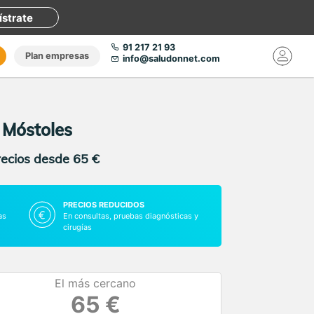
ístrate
91 217 21 93
Plan empresas
info@saludonnet.com
 Móstoles
recios desde 65 €
PRECIOS REDUCIDOS
as
En consultas, pruebas diagnósticas y
cirugías
El más cercano
65 €