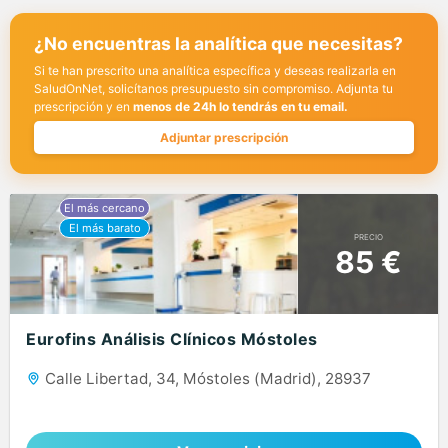
¿No encuentras la analítica que necesitas?
Si te han prescrito una analítica específica y deseas realizarla en
SaludOnNet, solicítanos presupuesto sin compromiso. Adjunta tu
prescripción y en
menos de 24h lo tendrás en tu email.
Adjuntar prescripción
PRECIO
85 €
Eurofins Análisis Clínicos Móstoles
Calle Libertad, 34, Móstoles (Madrid), 28937