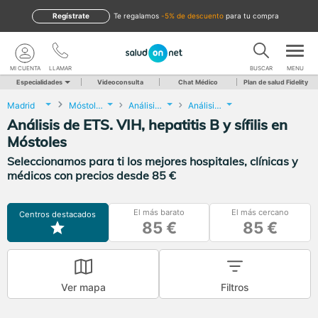
Regístrate
te regalamos
-5% de descuento
para tu compra
MI CUENTA
LLAMAR
BUSCAR
MENU
Especialidades
Videoconsulta
Chat Médico
Plan de salud Fidelity
Madrid
Móstoles
Análisis Clínicos
Análisis de ETS. VIH, hepatitis B y sífilis
Análisis de ETS. VIH, hepatitis B y sífilis en
Móstoles
Seleccionamos para ti los mejores hospitales, clínicas y
médicos con precios desde 85 €
El más barato
El más cercano
Centros destacados
85 €
85 €
Ver mapa
Filtros