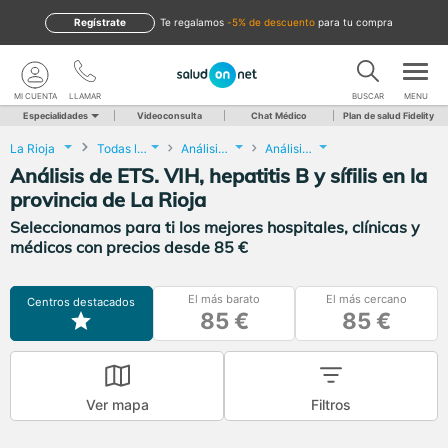
Regístrate
te regalamos
-5% de descuento
para tu compra
MI CUENTA
LLAMAR
BUSCAR
MENU
Especialidades
Videoconsulta
Chat Médico
Plan de salud Fidelity
La Rioja
Todas las localidades
Análisis Clínicos
Análisis de ETS. VIH, hepatitis B y sífilis
Análisis de ETS. VIH, hepatitis B y sífilis en la
provincia de La Rioja
Seleccionamos para ti los mejores hospitales, clínicas y
médicos con precios desde 85 €
El más barato
El más cercano
Centros destacados
85 €
85 €
Ver mapa
Filtros