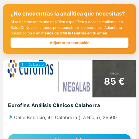
¿No encuentras la analítica que necesitas?
Si te han prescrito una analítica específica y deseas realizarla en
SaludOnNet, solicítanos presupuesto sin compromiso. Adjunta tu
prescripción y en
menos de 24h lo tendrás en tu email.
Adjuntar prescripción
PRECIO
85 €
Eurofins Análisis Clínicos Calahorra
Calle Bebricio, 41, Calahorra (La Rioja), 26500