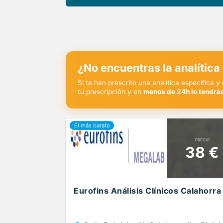
¿No encuentras la analítica
Si te han prescrito una analítica específica 
tu prescripción y en
menos de 24h lo tendrás
PRECIO
38 €
Eurofins Análisis Clínicos Calahorra