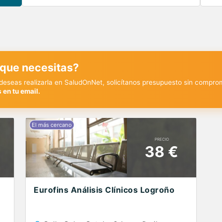
 que necesitas?
y deseas realizarla en SaludOnNet, solicítanos presupuesto sin compro
 en tu email.
PRECIO
38 €
Eurofins Análisis Clínicos Logroño