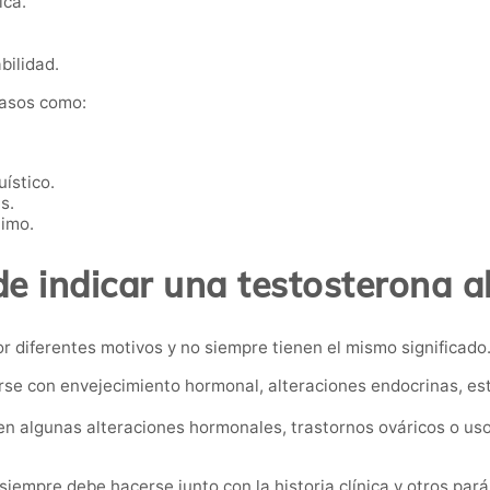
ica.
bilidad.
casos como:
ístico.
s.
nimo.
e indicar una testosterona al
r diferentes motivos y no siempre tienen el mismo significado
se con envejecimiento hormonal, alteraciones endocrinas, es
n algunas alteraciones hormonales, trastornos ováricos o us
s siempre debe hacerse junto con la historia clínica y otros pa