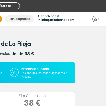
ístrate
91 217 21 93
Plan empresas
info@saludonnet.com
a de La Rioja
recios desde 38 €
PRECIOS REDUCIDOS
as
En consultas, pruebas diagnósticas y
cirugías
El más cercano
38 €