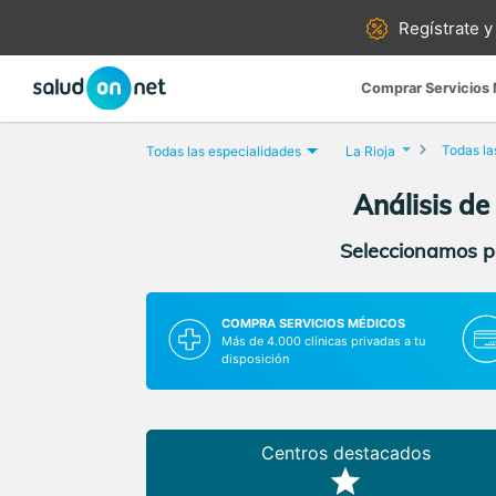
Regístrate y
Comprar Servicios
Todas la
Todas las especialidades
La Rioja
Análisis de 
Seleccionamos pa
COMPRA SERVICIOS MÉDICOS
Más de 4.000 clínicas privadas a tu
disposición
Centros destacados