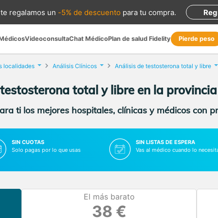
te regalamos
un
-5% de descuento
para tu compra
.
Reg
 Médicos
Videoconsulta
Chat Médico
Plan de salud Fidelity
Pierde peso
s localidades
Análisis Clínicos
Análisis de testosterona total y libre
testosterona total y libre en la provinci
ra ti los mejores hospitales, clínicas y médicos con p
SIN CUOTAS
SIN LISTAS DE ESPERA
Solo pagas por lo que usas
Vas al médico cuando lo necesit
El más barato
38 €