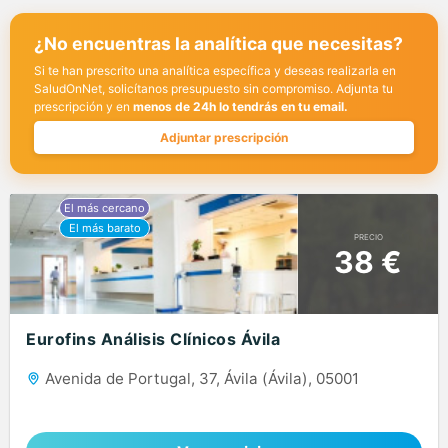
¿No encuentras la analítica que necesitas?
Si te han prescrito una analítica específica y deseas realizarla en
SaludOnNet, solicítanos presupuesto sin compromiso. Adjunta tu
prescripción y en
menos de 24h lo tendrás en tu email.
Adjuntar prescripción
PRECIO
38 €
Eurofins Análisis Clínicos Ávila
Avenida de Portugal, 37, Ávila (Ávila), 05001