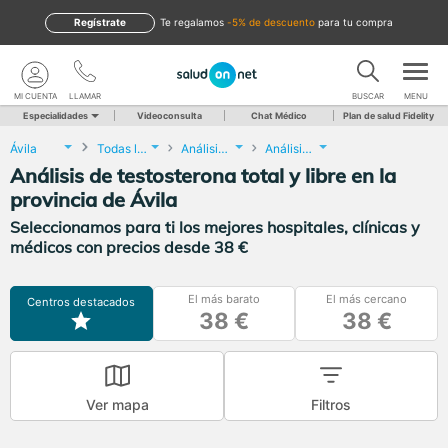
Regístrate
te regalamos
-5% de descuento
para tu compra
MI CUENTA
LLAMAR
BUSCAR
MENU
Especialidades
Videoconsulta
Chat Médico
Plan de salud Fidelity
Ávila
Todas las localidades
Análisis Clínicos
Análisis de testosterona total y libre
Análisis de testosterona total y libre en la
provincia de Ávila
Seleccionamos para ti los mejores hospitales, clínicas y
médicos con precios desde 38 €
El más barato
El más cercano
Centros destacados
38 €
38 €
Ver mapa
Filtros