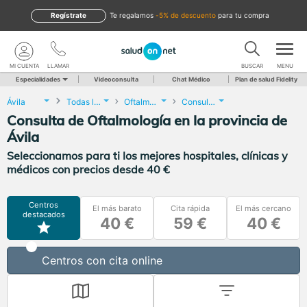
Regístrate
te regalamos
-5% de descuento
para tu compra
MI CUENTA
LLAMAR
BUSCAR
MENU
Especialidades
Videoconsulta
Chat Médico
Plan de salud Fidelity
Ávila
Todas las localidades
Oftalmología
Consulta de Oftalmología
Consulta de Oftalmología en la provincia de
Ávila
Seleccionamos para ti los mejores hospitales, clínicas y
médicos con precios desde 40 €
Centros
El más barato
Cita rápida
El más cercano
destacados
40 €
59 €
40 €
Centros con cita online