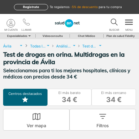
Regístrate
te regalamos
-5% de descuento
para tu compra
MI CUENTA
LLAMAR
BUSCAR
MENU
Especialidades
Videoconsulta
Chat Médico
Plan de salud Fidelity
Ávila
Todas las localidades
Análisis Clínicos
Test de drogas en orina. Multidrogas
Test de drogas en orina. Multidrogas en la
provincia de Ávila
Seleccionamos para ti los mejores hospitales, clínicas y
médicos con precios desde 34 €
El más barato
El más cercano
Centros destacados
34 €
34 €
Ver mapa
Filtros