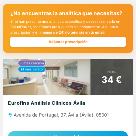
¿No encuentras la analítica que necesitas?
Si te han prescrito una analítica específica y deseas realizarla en
SaludOnNet, solicítanos presupuesto sin compromiso. Adjunta tu
prescripción y en
menos de 24h lo tendrás en tu email.
Adjuntar prescripción
PRECIO
34 €
Eurofins Análisis Clínicos Ávila
Avenida de Portugal, 37, Ávila (Ávila), 05001