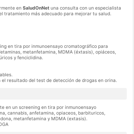
ormente en
SaludOnNet
una consulta con un especialista
r el tratamiento más adecuado para mejorar tu salud.
ning en tira por inmunoensayo cromatográfico para
nfetaminas, metanfetamina, MDMA (éxtasis), opiáceos,
icos y fenciclidina.
rables.
n el resultado del test de detección de drogas en orina.
ste en un screening en tira por inmunoensayo
na, cannabis, anfetamina, opiaceos, barbituricos,
tadona, metanfetamina y MDMA (extasis).
ROGA