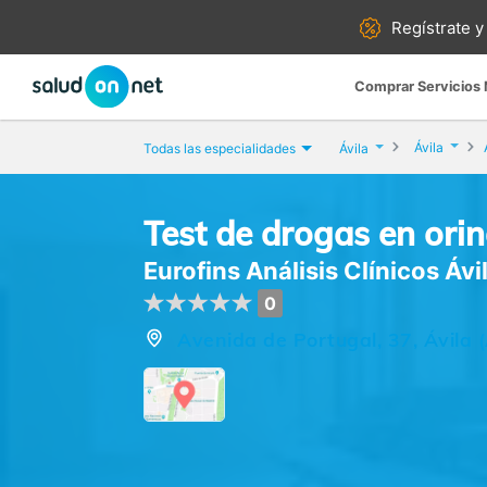
Regístrate y
Comprar Servicios
Ávila
Todas las especialidades
Ávila
Test de drogas en ori
Eurofins Análisis Clínicos Ávi
0
Avenida de Portugal, 37, Ávila (