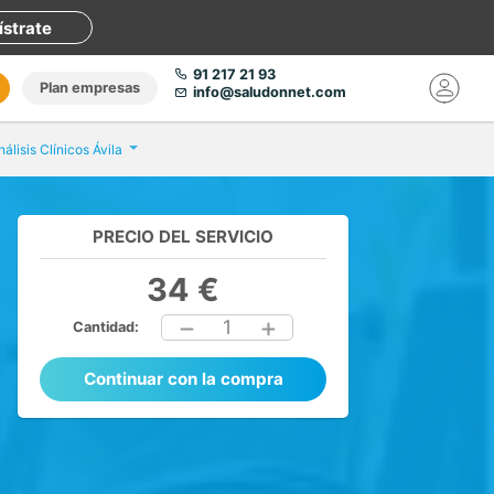
ístrate
91 217 21 93
Plan empresas
info@saludonnet.com
nálisis Clínicos Ávila
PRECIO DEL SERVICIO
34 €
1
Cantidad:
Continuar con la compra