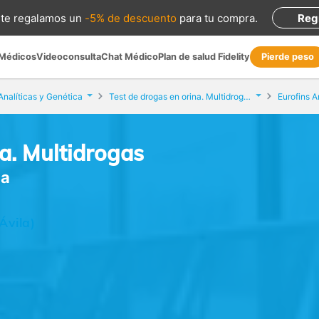
te regalamos
un
-5% de descuento
para tu compra
.
Reg
 Médicos
Videoconsulta
Chat Médico
Plan de salud Fidelity
Pierde peso
Analíticas y Genética
Test de drogas en orina. Multidrogas
Eurofins A
na. Multidrogas
la
Ávila)