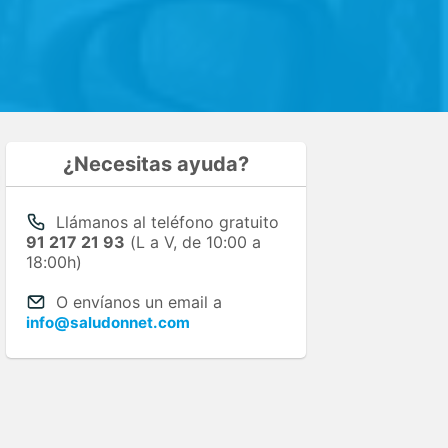
¿Necesitas ayuda?
Llámanos al teléfono gratuito
91 217 21 93
(L a V, de 10:00 a
18:00h)
O envíanos un email a
info@saludonnet.com