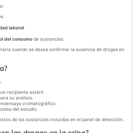
o:
s.
dad laboral
ol del consumo
de sustancias.
taria cuando se desea confirmar la ausencia de drogas en
ba?
.
n recipiente estéril.
ara su análisis.
munoensayo cromatográfico.
tados del estudio.
 restos de las sustancias incluidas en el panel de detección.
n las drogas en la orina?