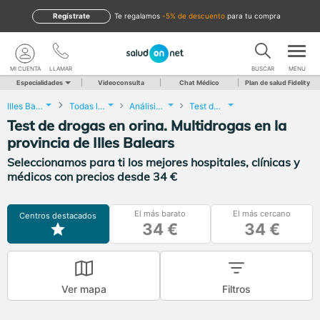
Regístrate
te regalamos
-5% de descuento
para tu compra
MI CUENTA
LLAMAR
BUSCAR
MENU
Especialidades
Videoconsulta
Chat Médico
Plan de salud Fidelity
Illes Balears
Todas las localidades
Análisis Clínicos
Test de drogas en orina. Multidrogas
Test de drogas en orina. Multidrogas en la
provincia de Illes Balears
Seleccionamos para ti los mejores hospitales, clínicas y
médicos con precios desde 34 €
El más barato
El más cercano
Centros destacados
34 €
34 €
Ver mapa
Filtros