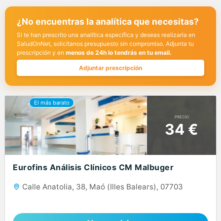
¿No encuentras la analítica que necesitas?
Si te han prescrito una analítica específica y deseas realizarla en
SaludOnNet, solicítanos presupuesto sin compromiso. Adjunta tu
prescripción y en
menos de 24h lo tendrás en tu email.
Adjuntar prescripción
PRECIO
34 €
Eurofins Análisis Clínicos CM Malbuger
Calle Anatolia, 38, Maó (Illes Balears), 07703