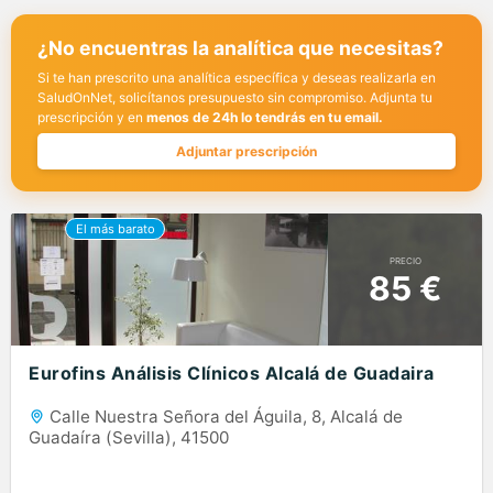
¿No encuentras la analítica que necesitas?
Si te han prescrito una analítica específica y deseas realizarla en
SaludOnNet, solicítanos presupuesto sin compromiso. Adjunta tu
prescripción y en
menos de 24h lo tendrás en tu email.
Adjuntar prescripción
PRECIO
85 €
Eurofins Análisis Clínicos Alcalá de Guadaira
Calle Nuestra Señora del Águila, 8, Alcalá de
Guadaíra (Sevilla), 41500