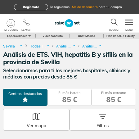
Regístrate
te regalamos
-5% de descuento
para tu compra
MI CUENTA
LLAMAR
BUSCAR
MENU
Especialidades
Videoconsulta
Chat Médico
Plan de salud Fidelity
Sevilla
Todas las localidades
Análisis Clínicos
Análisis de ETS. VIH, hepatitis B y sífilis
Análisis de ETS. VIH, hepatitis B y sífilis en la
provincia de Sevilla
Seleccionamos para ti los mejores hospitales, clínicas y
médicos con precios desde 85 €
El más barato
El más cercano
Centros destacados
85 €
85 €
Ver mapa
Filtros