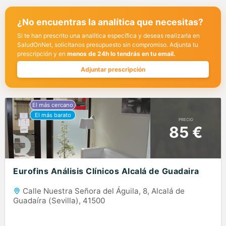
¿No encuentras la analítica que necesitas?
Si te han prescrito una analítica específica y deseas realizarla en
SaludOnNet, solicítanos presupuesto sin compromiso. Adjunta tu
prescripción y en
menos de 24h lo tendrás en tu email.
Adjuntar prescripción
PRECIO
85 €
Eurofins Análisis Clínicos Alcalá de Guadaira
Calle Nuestra Señora del Águila, 8, Alcalá de
Guadaíra (Sevilla), 41500