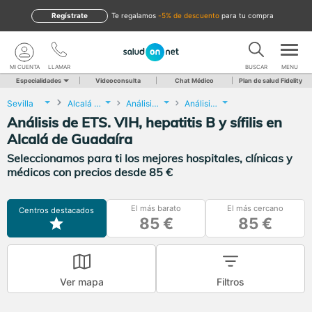
Regístrate
te regalamos
-5% de descuento
para tu compra
MI CUENTA
LLAMAR
BUSCAR
MENU
Especialidades
Videoconsulta
Chat Médico
Plan de salud Fidelity
Sevilla
Alcalá de Guadaíra
Análisis Clínicos
Análisis de ETS. VIH, hepatitis B y sífilis
Análisis de ETS. VIH, hepatitis B y sífilis en
Alcalá de Guadaíra
Seleccionamos para ti los mejores hospitales, clínicas y
médicos con precios desde 85 €
El más barato
El más cercano
Centros destacados
85 €
85 €
Ver mapa
Filtros