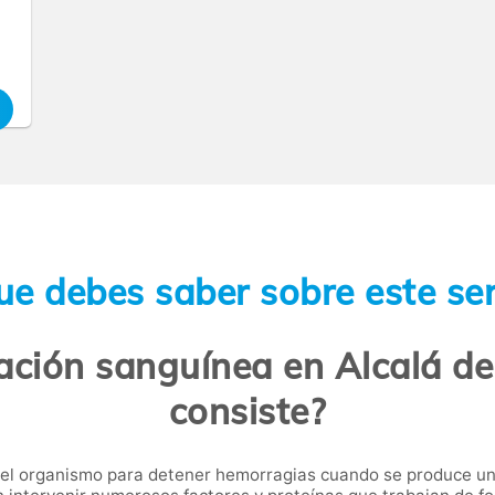
ue debes saber sobre este ser
ación sanguínea en Alcalá d
consiste?
 el organismo para detener hemorragias cuando se produce un