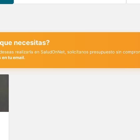
 que necesitas?
y deseas realizarla en SaludOnNet, solicítanos presupuesto sin compro
 en tu email.