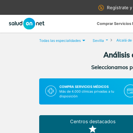
Regístrate y
Comprar Servicios
Alcalá de
Todas las especialidades
Sevilla
Análisis
Seleccionamos pa
COMPRA SERVICIOS MÉDICOS
Más de 4.000 clínicas privadas a tu
disposición
Centros destacados