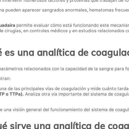
intervenir numerosos factores y proteínas que trabajan de f
ema pueden aparecer sangrados anormales, hematomas frecuen
uadaíra
permite evaluar cómo está funcionando este mecanism
de cirugías, en controles médicos y en estudios relacionados 
 es una analítica de coagula
s parámetros relacionados con la capacidad de la sangre para 
tran:
na de las principales vías de coagulación y mide cuánto tarda
TP o TTPa).
Analiza otra vía importante del sistema de coagul
 una visión general del funcionamiento del sistema de coagu
é sirve una analítica de coa