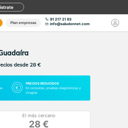
ístrate
91 217 21 93
Plan empresas
info@saludonnet.com
 Guadaíra
recios desde 28 €
PRECIOS REDUCIDOS
as
En consultas, pruebas diagnósticas y
cirugías
El más cercano
28 €