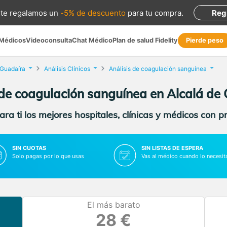
te regalamos
un
-5% de descuento
para tu compra
.
Reg
 Médicos
Videoconsulta
Chat Médico
Plan de salud Fidelity
Pierde peso
 Guadaíra
Análisis Clínicos
Análisis de coagulación sanguínea
 de coagulación sanguínea en Alcalá de
ra ti los mejores hospitales, clínicas y médicos con p
SIN CUOTAS
SIN LISTAS DE ESPERA
Solo pagas por lo que usas
Vas al médico cuando lo necesit
El más barato
28 €