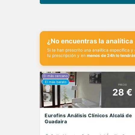
¿No encuentras la analítica
Si te han prescrito una analítica específica 
tu prescripción y en
menos de 24h lo tendrás
PRECIO
28 €
Eurofins Análisis Clínicos Alcalá de
Guadaira