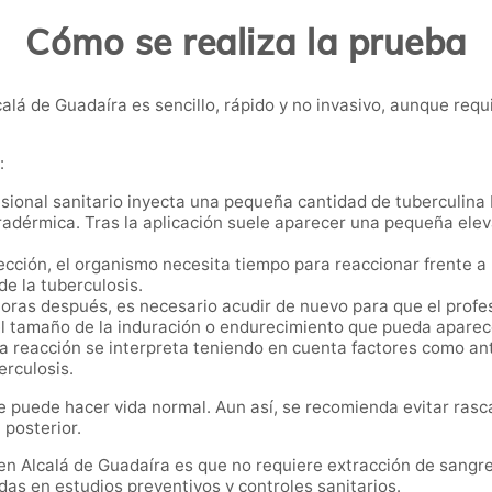
Cómo se realiza la prueba
alá de Guadaíra es sencillo, rápido y no invasivo, aunque requ
:
ional sanitario inyecta una pequeña cantidad de tuberculina ba
adérmica. Tras la aplicación suele aparecer una pequeña elev
cción, el organismo necesita tiempo para reaccionar frente a 
e la tuberculosis.
oras después, es necesario acudir de nuevo para que el profes
 el tamaño de la induración o endurecimiento que pueda aparec
a reacción se interpreta teniendo en cuenta factores como a
erculosis.
e puede hacer vida normal. Aun así, se recomienda evitar rasca
 posterior.
 en Alcalá de Guadaíra es que no requiere extracción de sangre
das en estudios preventivos y controles sanitarios.