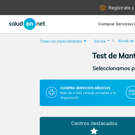
Regístrate y
Comprar Servicios
Alcalá de
Todas las especialidades
Sevilla
Test de Mant
Seleccionamos pa
COMPRA SERVICIOS MÉDICOS
Más de 4.000 clínicas privadas a tu
disposición
Centros destacados