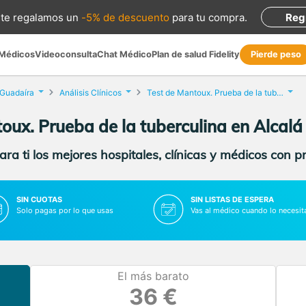
te regalamos
un
-5% de descuento
para tu compra
.
Reg
 Médicos
Videoconsulta
Chat Médico
Plan de salud Fidelity
Pierde peso
 Guadaíra
Análisis Clínicos
Test de Mantoux. Prueba de la tuberculina
oux. Prueba de la tuberculina en Alcal
ra ti los mejores hospitales, clínicas y médicos con p
SIN CUOTAS
SIN LISTAS DE ESPERA
Solo pagas por lo que usas
Vas al médico cuando lo necesit
El más barato
36 €