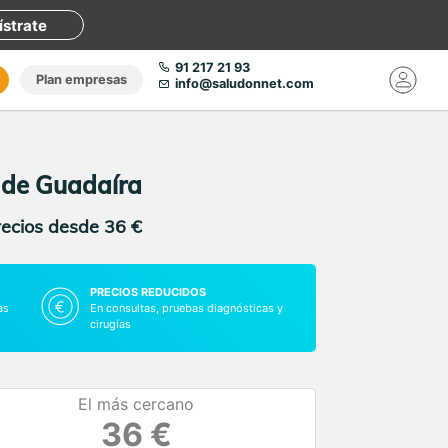
ístrate
91 217 21 93
Plan empresas
info@saludonnet.com
á de Guadaíra
recios desde 36 €
PRECIOS REDUCIDOS
as
En consultas, pruebas diagnósticas y
cirugías
El más cercano
36 €