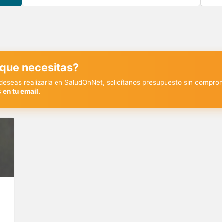
 que necesitas?
y deseas realizarla en SaludOnNet, solicítanos presupuesto sin compro
 en tu email.