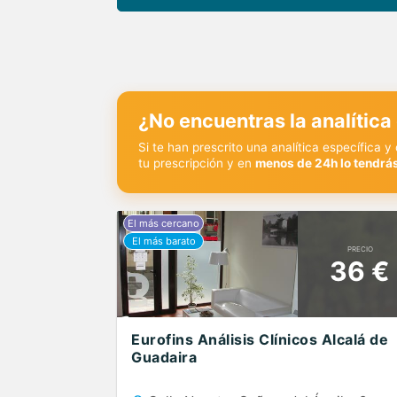
¿No encuentras la analítica
Si te han prescrito una analítica específica 
tu prescripción y en
menos de 24h lo tendrás
PRECIO
36 €
Eurofins Análisis Clínicos Alcalá de
Guadaira