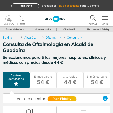
Regístrate
te regalamos
-5% de descuento
para tu compra
MI CUENTA
LLAMAR
BUSCAR
MENU
Especialidades
Videoconsulta
Chat Médico
Plan de salud Fidelity
Sevilla
Alcalá de Guadaíra
Oftalmología
Consulta de Oftalmología
Consulta de Oftalmología en Alcalá de
Guadaíra
Seleccionamos para ti los mejores hospitales, clínicas y
médicos con precios desde 44 €
Centros
El más barato
Cita rápida
El más cercano
destacados
54 €
44 €
54 €
Ver descuentos
Plan Fidelity