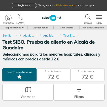
Regístrate
te regalamos
-5% de descuento
para tu compra
MI CUENTA
LLAMAR
BUSCAR
MENU
Especialidades
Videoconsulta
Chat Médico
Plan de salud Fidelity
Sevilla
Alcalá de Guadaíra
Análisis Clínicos
Test SIBO. Prueba de aliento
Test SIBO. Prueba de aliento en Alcalá de
Guadaíra
Seleccionamos para ti los mejores hospitales, clínicas y
médicos con precios desde 72 €
El más barato
El más cercano
Centros destacados
72 €
72 €
Ver mapa
Filtros