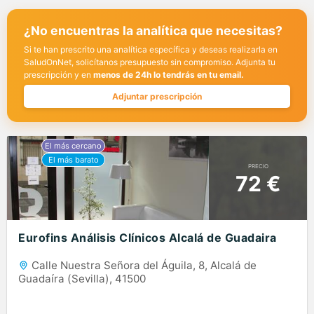
¿No encuentras la analítica que necesitas?
Si te han prescrito una analítica específica y deseas realizarla en
SaludOnNet, solicítanos presupuesto sin compromiso. Adjunta tu
prescripción y en
menos de 24h lo tendrás en tu email.
Adjuntar prescripción
PRECIO
72 €
Eurofins Análisis Clínicos Alcalá de Guadaira
Calle Nuestra Señora del Águila, 8, Alcalá de
Guadaíra (Sevilla), 41500