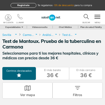
Regístrate
te regalamos
-5% de descuento
para tu compra
MI CUENTA
LLAMAR
BUSCAR
MENU
Especialidades
Videoconsulta
Chat Médico
Plan de salud Fidelity
Sevilla
Carmona
Análisis Clínicos
Test de Mantoux. Prueba de la tuberculina
Test de Mantoux. Prueba de la tuberculina en
Carmona
Seleccionamos para ti los mejores hospitales, clínicas y
médicos con precios desde 36 €
El más barato
El más cercano
Centros destacados
36 €
36 €
Ver mapa
Filtros