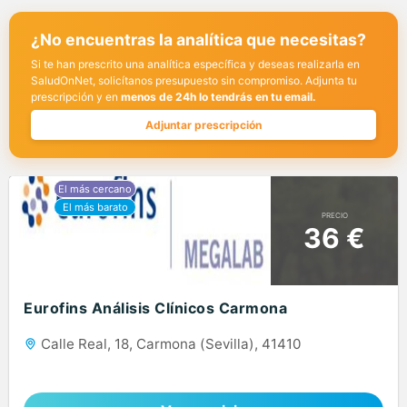
¿No encuentras la analítica que necesitas?
Si te han prescrito una analítica específica y deseas realizarla en
SaludOnNet, solicítanos presupuesto sin compromiso. Adjunta tu
prescripción y en
menos de 24h lo tendrás en tu email.
Adjuntar prescripción
PRECIO
36 €
Eurofins Análisis Clínicos Carmona
Calle Real, 18, Carmona (Sevilla), 41410