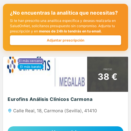
¿No encuentras la analítica que necesitas?
Si te han prescrito una analítica específica y deseas realizarla en
SaludOnNet, solicítanos presupuesto sin compromiso. Adjunta tu
prescripción y en
menos de 24h lo tendrás en tu email.
Adjuntar prescripción
PRECIO
38 €
Eurofins Análisis Clínicos Carmona
Calle Real, 18, Carmona (Sevilla), 41410