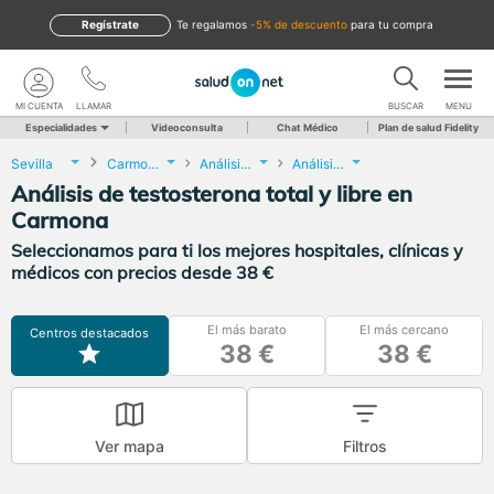
Regístrate
te regalamos
-5% de descuento
para tu compra
MI CUENTA
LLAMAR
BUSCAR
MENU
Especialidades
Videoconsulta
Chat Médico
Plan de salud Fidelity
Sevilla
Carmona
Análisis Clínicos
Análisis de testosterona total y libre
Análisis de testosterona total y libre en
Carmona
Seleccionamos para ti los mejores hospitales, clínicas y
médicos con precios desde 38 €
El más barato
El más cercano
Centros destacados
38 €
38 €
Ver mapa
Filtros